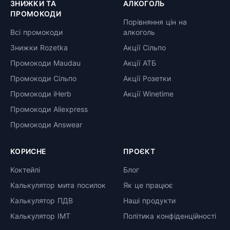
ЗНИЖКИ ТА
АЛКОГОЛЬ
ПРОМОКОДИ
Порівняння цін на
Всі промокоди
алкоголь
Знижки Rozetka
Акції Сільпо
Промокоди Maudau
Акції АТБ
Промокоди Сільпо
Акції Розетки
Промокоди iHerb
Акції Winetime
Промокоди Aliexpress
Промокоди Answear
КОРИСНЕ
ПРОЄКТ
Коктейлі
Блог
Калькулятор мита посилок
Як це працює
Калькулятор ПДВ
Наші продукти
Калькулятор ІМТ
Політика конфіденційності