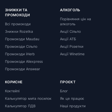
ЗНИЖКИ ТА
АЛКОГОЛЬ
ПРОМОКОДИ
Порівняння цін на
Всі промокоди
алкоголь
Знижки Rozetka
Акції Сільпо
Промокоди Maudau
Акції АТБ
Промокоди Сільпо
Акції Розетки
Промокоди iHerb
Акції Winetime
Промокоди Aliexpress
Промокоди Answear
КОРИСНЕ
ПРОЄКТ
Коктейлі
Блог
Калькулятор мита посилок
Як це працює
Калькулятор ПДВ
Наші продукти