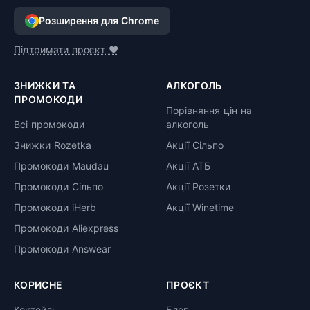
Розширення для Chrome
Підтримати проєкт ❤️
ЗНИЖКИ ТА
АЛКОГОЛЬ
ПРОМОКОДИ
Порівняння цін на
Всі промокоди
алкоголь
Знижки Rozetka
Акції Сільпо
Промокоди Maudau
Акції АТБ
Промокоди Сільпо
Акції Розетки
Промокоди iHerb
Акції Winetime
Промокоди Aliexpress
Промокоди Answear
КОРИСНЕ
ПРОЄКТ
Коктейлі
Блог