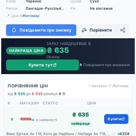
Колір
Червоне
Цукор
Сухе
Регіон
Лангедок-Руссільйон (Languedoc-Roussillon)
Рік
Не вінтажне
📍 Ціни в
Житомир
Повідомити про знижку
Порівняти
ЗАРАЗ НАЙДЕШЕВШЕ В
₴ 635
НАЙКРАЩА ЦІНА
Okwine
Купити тут
🔔 Повідомити про зниження
ПОРІВНЯННЯ ЦІН
1 магазин
·
📍 Житомир
від
₴ 635
·
до
₴ 635
·
різниця
₴ 0
#
МАГАЗИН
СТАТУС
ЦІНА
₴ 635
⭐
Okwine
Купити
є в наявності
найкраще
Вино Ерітаж Ан 118, Кото де Нарбонн / Heritage An 118, Coteaux de Narbonne, Gerard Bertrand, червоне сухе 0.75л
635₴