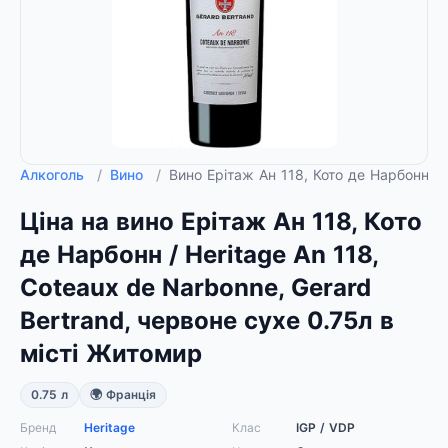
Алкоголь
/
Вино
/
Вино Ерітаж Ан 118, Кото де Нарбонн / 
Ціна на вино Ерітаж Ан 118, Кото
де Нарбонн / Heritage An 118,
Coteaux de Narbonne, Gerard
Bertrand, червоне сухе 0.75л в
місті Житомир
0.75 л
🌍 Франція
Бренд
Heritage
Клас
IGP / VDP