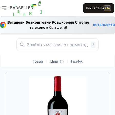
B
A
E
BADSELLER
Реєстрація
B
PRO
R
D
E
L
D
1
BADSELLER — порівняння цін і знижки
L
R
L
0
E
Встанови безкоштовне
Розширення Chrome
ВСТАНОВИТИ
L
D
та економ більше! 💰
/
Товар
Ціни
Графік
|
|
(1)