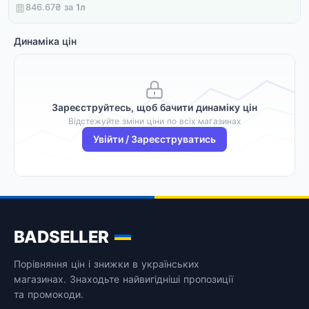
846.67₴ за
1
л
Динаміка цін
Зареєструйтесь, щоб бачити динаміку цін
Відстежуйте зміни ціни по всіх магазинах
Увійти / Зареєструватись
BADSELLER
Порівняння цін і знижки в українських
магазинах. Знаходьте найвигідніші пропозиції
та промокоди.