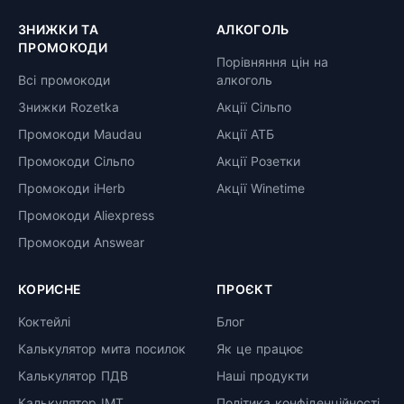
ЗНИЖКИ ТА
АЛКОГОЛЬ
ПРОМОКОДИ
Порівняння цін на
Всі промокоди
алкоголь
Знижки Rozetka
Акції Сільпо
Промокоди Maudau
Акції АТБ
Промокоди Сільпо
Акції Розетки
Промокоди iHerb
Акції Winetime
Промокоди Aliexpress
Промокоди Answear
КОРИСНЕ
ПРОЄКТ
Коктейлі
Блог
Калькулятор мита посилок
Як це працює
Калькулятор ПДВ
Наші продукти
Калькулятор ІМТ
Політика конфіденційності