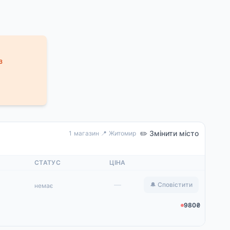
з
✏️ Змінити місто
1 магазин
·
📍 Житомир
СТАТУС
ЦІНА
—
🔔 Сповістити
немає
980₴