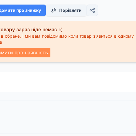
домити про знижку
Порівняти
овару зараз ніде немає :(
в обране, і ми вам повідомимо коли товар з'явиться в одному 
в
омити про наявність