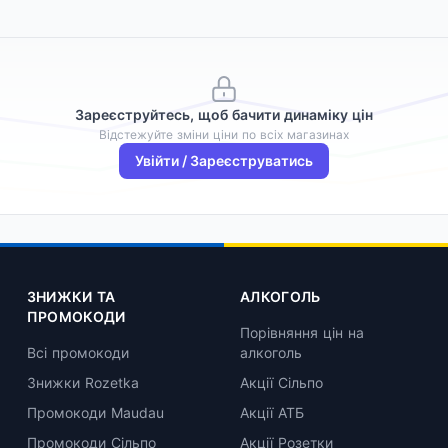
Зареєструйтесь, щоб бачити динаміку цін
Відстежуйте зміни ціни по всіх магазинах
Увійти / Зареєструватись
ЗНИЖКИ ТА
АЛКОГОЛЬ
ПРОМОКОДИ
Порівняння цін на
Всі промокоди
алкоголь
Знижки Rozetka
Акції Сільпо
Промокоди Maudau
Акції АТБ
Промокоди Сільпо
Акції Розетки