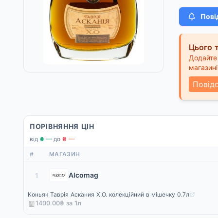
Пові
Цього т
Додайте 
магазині
Повід
ПОРІВНЯННЯ ЦІН
від
₴ —
·
до
₴ —
#
МАГАЗИН
Alcomag
1
Коньяк Таврія Аскания X.O. колекційний в мішечку 0.7л
1400.00₴ за
1
л