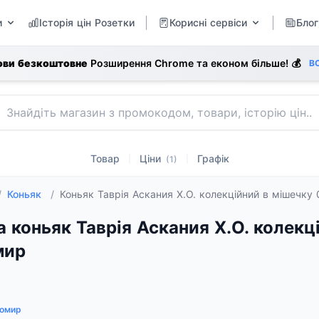
и
Історія цін Розетки
Корисні сервіси
Блог
ови безкоштовне
Розширення Chrome та економ більше! 💰
В
Товар
Ціни
Графік
|
|
(1)
/
Коньяк
/
Коньяк Таврія Аскания X.O. колекційний в мішечку 
а коньяк Таврія Аскания X.O. колекці
мир
омир