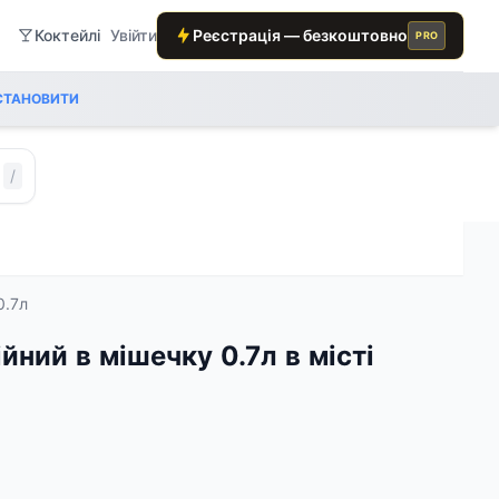
Коктейлі
Увійти
Реєстрація — безкоштовно
PRO
СТАНОВИТИ
/
0.7л
йний в мішечку 0.7л в місті