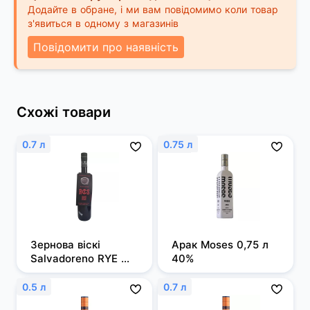
Додайте в обране, і ми вам повідомимо коли товар
з'явиться в одному з магазинів
Повідомити про наявність
Схожі товари
0.7 л
0.75 л
Зернова віскі 
Арак Moses 0,75 л 
Salvadoreno RYE 
40%
0,7л 50%
0.5 л
0.7 л