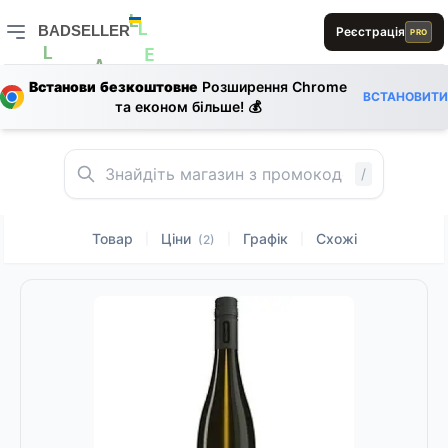
B
B
1
0
E
1
D
BADSELLER
Реєстрація
PRO
L
L
S
BADSELLER — порівняння цін і знижки
L
E
D
A
Встанови безкоштовне
Розширення Chrome
ВСТАНОВИТИ
та економ більше! 💰
0
E
E
E
A
1
0
B
1
/
Товар
Ціни
Графік
Схожі
|
|
|
(2)