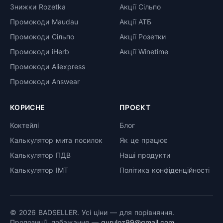
Знижки Rozetka
Акції Сільпо
Промокоди Maudau
Акції АТБ
Промокоди Сільпо
Акції Розетки
Промокоди iHerb
Акції Winetime
Промокоди Aliexpress
Промокоди Answear
КОРИСНЕ
ПРОЄКТ
Коктейлі
Блог
Калькулятор мита посилок
Як це працює
Калькулятор ПДВ
Наші продукти
Калькулятор ІМТ
Політика конфіденційності
© 2026 BADSELLER. Усі ціни — для порівняння.
Пропозиції, побажання —
guruloz99@gmail.com