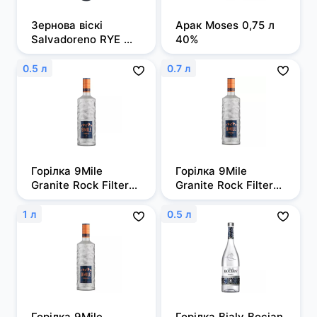
Зернова віскі 
Арак Moses 0,75 л 
Salvadoreno RYE 
40%
0,7л 50%
0.5 л
0.7 л
Горілка 9Mile 
Горілка 9Mile 
Granite Rock Filtered 
Granite Rock Filtered 
0,5л, 37,5%
0,7 л, 37,5%
1 л
0.5 л
Горілка 9Mile 
Горілка Bialy Bocian 