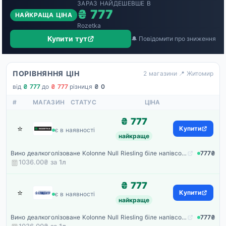
ЗАРАЗ НАЙДЕШЕВШЕ В
₴ 777
НАЙКРАЩА ЦІНА
Rozetka
Купити тут
🔔 Повідомити про зниження
ПОРІВНЯННЯ ЦІН
2 магазини
·
📍 Житомир
від
₴ 777
·
до
₴ 777
·
різниця
₴ 0
#
МАГАЗИН
СТАТУС
ЦІНА
₴ 777
⭐
Rozetka
Купити
є в наявності
найкраще
Вино деалкоголізоване Kolonne Null Riesling біле напівcолодке 0.75 л (4260660140027)
777₴
1036.00₴ за
1
л
₴ 777
⭐
Епіцентр
Купити
є в наявності
найкраще
Вино деалкоголізоване Kolonne Null Riesling біле напівсолодке 0,75 л
777₴