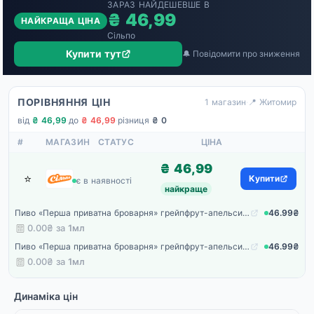
ЗАРАЗ НАЙДЕШЕВШЕ В
₴ 46,99
НАЙКРАЩА ЦІНА
Сільпо
Купити тут
🔔 Повідомити про зниження
ПОРІВНЯННЯ ЦІН
1 магазин
·
📍 Житомир
від
₴ 46,99
·
до
₴ 46,99
·
різниця
₴ 0
#
МАГАЗИН
СТАТУС
ЦІНА
₴ 46,99
⭐
Сільпо
Купити
є в наявності
найкраще
Пиво «Перша приватна броварня» грейпфрут-апельсин світле безалкогольний з/б
46.99₴
0.00₴ за
1мл
Пиво «Перша приватна броварня» грейпфрут-апельсин світле безалкогольний з/б
46.99₴
0.00₴ за
1мл
Динаміка цін