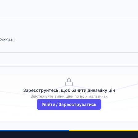
626994)
Зареєструйтесь, щоб бачити динаміку цін
Відстежуйте зміни ціни по всіх магазинах
Увійти / Зареєструватись