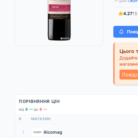
📍 Ціни в
Жит
4.27
15
Пові
Цього т
Додайте 
магазині
Повід
ПОРІВНЯННЯ ЦІН
від
₴ —
·
до
₴ —
#
МАГАЗИН
Alcomag
1