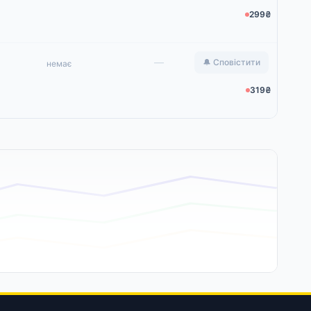
299₴
—
🔔 Сповістити
немає
319₴