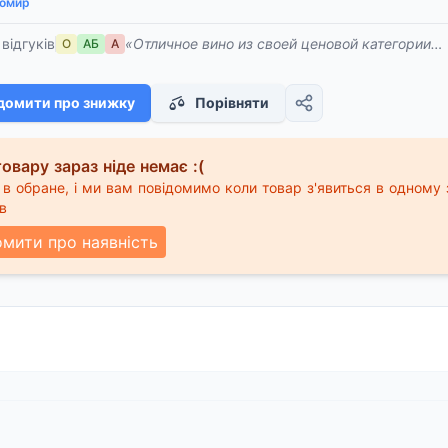
омир
 відгуків
«Отличное вино из своей ценовой категории. 
О
АБ
А
домити про знижку
Порівняти
овару зараз ніде немає :(
в обране, і ми вам повідомимо коли товар з'явиться в одному 
в
омити про наявність