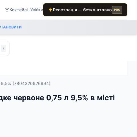
Коктейлі
Увійти
Реєстрація — безкоштовно
PRO
СТАНОВИТИ
/
л 9,5% (7804320626994)
ке червоне 0,75 л 9,5% в місті