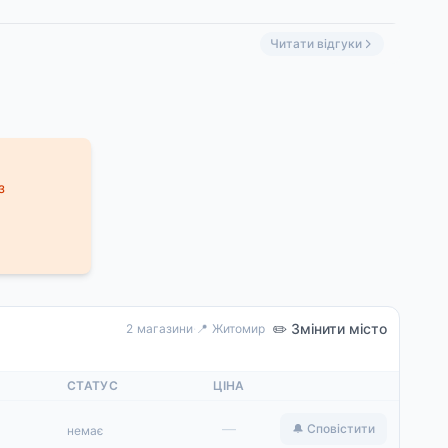
Легкое, полусладкое, с фруктовыми оттенками»
Читати відгуки
з
✏️ Змінити місто
2 магазини
·
📍 Житомир
СТАТУС
ЦІНА
—
🔔 Сповістити
немає