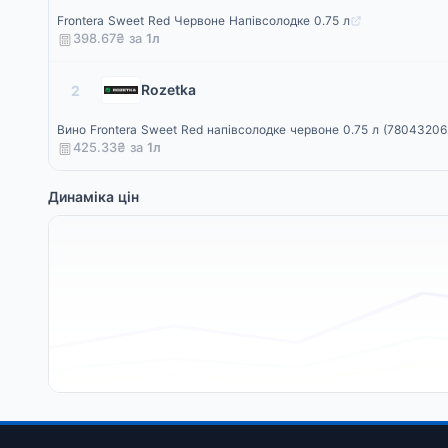
Frontera Sweet Red Червоне Напівсолодке 0.75 л
398.67₴ за
1
л
Rozetka
2
Вино Frontera Sweet Red напівсолодке червоне 0.75 л (7804320
425.33₴ за
1
л
Динаміка цін