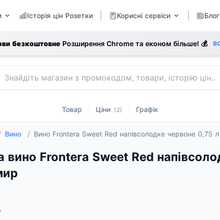
и
Історія цін Розетки
Корисні сервіси
Блог
ови безкоштовне
Розширення Chrome та економ більше! 💰
В
Товар
Ціни
Графік
|
|
(2)
/
Вино
/
Вино Frontera Sweet Red напівсолодке червоне 0,75 
а вино Frontera Sweet Red напівсолод
мир
%