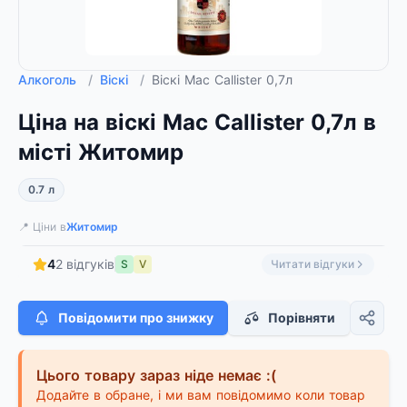
Алкоголь
/
Віскі
/
Віскі Mac Callister 0,7л
Ціна на віскі Mac Callister 0,7л в
місті Житомир
0.7 л
📍 Ціни в
Житомир
4
2 відгуків
S
V
Читати відгуки
Повідомити про знижку
Порівняти
Цього товару зараз ніде немає :(
Додайте в обране, і ми вам повідомимо коли товар