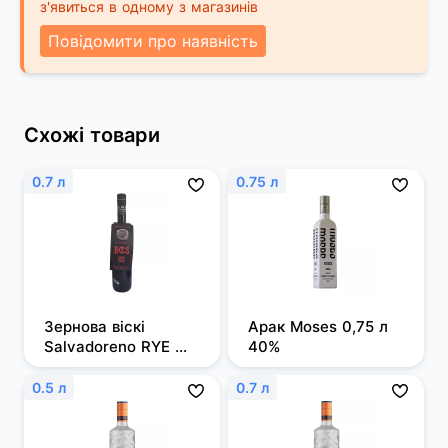
з'явиться в одному з магазинів
Повідомити про наявність
Схожі товари
0.7 л
0.75 л
Зернова віскі 
Арак Moses 0,75 л 
Salvadoreno RYE 
40%
0,7л 50%
0.5 л
0.7 л