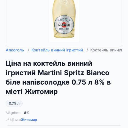
Алкоголь
/
Коктейль винний ігристий
/
Коктейль винний іг
Ціна на коктейль винний
ігристий Martini Spritz Bianco
біле напівсолодке 0.75 л 8% в
місті Житомир
0.75 л
Міцність
8%
📍 Ціни в
Житомир