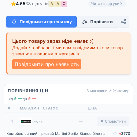
4.65
38 відгуків
А
А
О
Читати відгуки
Повідомити про знижку
Порівняти
Цього товару зараз ніде немає :(
Додайте в обране, і ми вам повідомимо коли товар
з'явиться в одному з магазинів
Повідомити про наявність
ПОРІВНЯННЯ ЦІН
3 магазини
·
📍 Житомир
від
₴ —
·
до
₴ —
#
МАГАЗИН
СТАТУС
ЦІНА
Rozetka
—
1
🔔 Сповістити
немає
Коктейль винний ігристий Martini Spritz Bianco біле напівсолодке 0.75 л 8% (8000570860006)
377₴