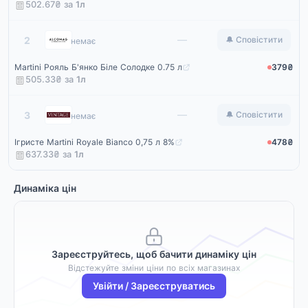
502.67₴ за
1
л
Alcomag
—
2
🔔 Сповістити
немає
Martini Рояль Б'янко Біле Солодке 0.75 л
379₴
505.33₴ за
1
л
Vintage
—
3
🔔 Сповістити
немає
Ігристе Martini Royale Bianco 0,75 л 8%
478₴
637.33₴ за
1
л
Динаміка цін
Зареєструйтесь, щоб бачити динаміку цін
Відстежуйте зміни ціни по всіх магазинах
Увійти / Зареєструватись