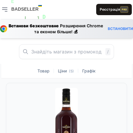
E
E
A
E
R
BADSELLER
Реєстрація
PRO
E
S
BADSELLER — порівняння цін і знижки
D
L
1
Встанови безкоштовне
Розширення Chrome
L
E
ВСТАНОВИТИ
L
та економ більше! 💰
L
R
E
0
D
L
0
E
D
L
B
B
0
/
Товар
Ціни
Графік
|
|
(5)