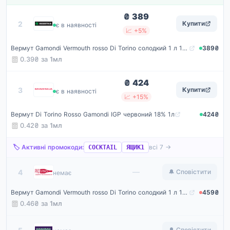
₴ 389
Rozetka
2
Купити
є в наявності
📈 +5%
Вермут Gamondi Vermouth rosso Di Torino солодкий 1 л 18% (8002915004892)
389₴
0.39₴ за
1мл
₴ 424
Bayadera
3
Купити
є в наявності
📈 +15%
Вермут Di Torino Rosso Gamondi IGP червоний 18% 1л
424₴
0.42₴ за
1мл
🏷️ Активні промокоди:
всі 7 →
COCKTAIL
ЯЩИК1
ProVino
—
4
🔔 Сповістити
немає
Вермут Gamondi Vermouth rosso Di Torino солодкий 1 л 18%
459₴
0.46₴ за
1мл
Maudau
—
🔔 Сповістити