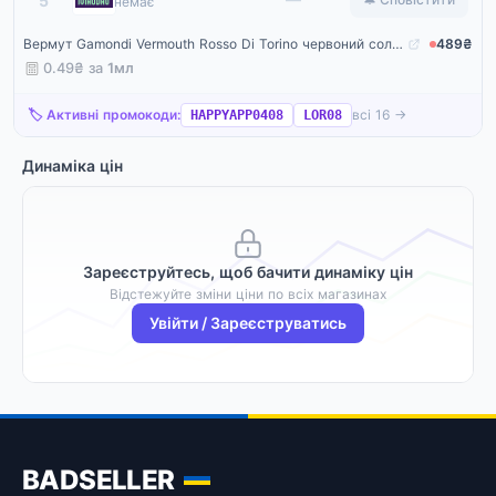
5
немає
Вермут Gamondi Vermouth Rosso Di Torino червоний солодкий 18% 1 л
489₴
0.49₴ за
1мл
🏷️ Активні промокоди:
всі 16 →
HAPPYAPP0408
LOR08
Динаміка цін
Зареєструйтесь, щоб бачити динаміку цін
Відстежуйте зміни ціни по всіх магазинах
Увійти / Зареєструватись
BADSELLER