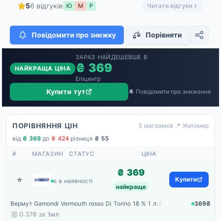
5
6 відгуків
Ю
М
Р
Читати відгуки
Повідомити про знижку
Порівняти
ЗАРАЗ НАЙДЕШЕВШЕ В
₴ 369
НАЙКРАЩА ЦІНА
Епіцентр
Купити тут
🔔 Повідомити про зниження
ПОРІВНЯННЯ ЦІН
5 магазинів
·
📍 Житомир
від
₴ 369
·
до
₴ 424
·
різниця
₴ 55
#
МАГАЗИН
СТАТУС
ЦІНА
₴ 369
⭐
Епіцентр
Купити
є в наявності
найкраще
Вермут Gamondi Vermouth rosso Di Torino 18 % 1 л
369₴
0.37₴ за
1мл