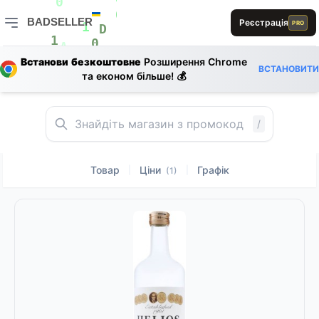
0
R
R
0
R
BADSELLER
0
Реєстрація
PRO
1
D
BADSELLER — порівняння цін і знижки
R
S
1
0
A
D
0
L
Встанови безкоштовне
Розширення Chrome
ВСТАНОВИТИ
L
та економ більше! 💰
D
/
Товар
Ціни
Графік
|
|
(1)