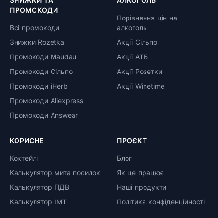
ЗНИЖКИ ТА
АЛКОГОЛЬ
ПРОМОКОДИ
Порівняння цін на
Всі промокоди
алкоголь
Знижки Rozetka
Акції Сільпо
Промокоди Maudau
Акції АТБ
Промокоди Сільпо
Акції Розетки
Промокоди iHerb
Акції Winetime
Промокоди Aliexpress
Промокоди Answear
КОРИСНЕ
ПРОЄКТ
Коктейлі
Блог
Калькулятор мита посилок
Як це працює
Калькулятор ПДВ
Наші продукти
Калькулятор ІМТ
Політика конфіденційності