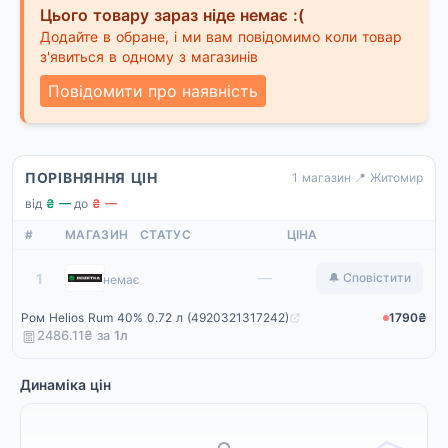
Цього товару зараз ніде немає :(
Додайте в обране, і ми вам повідомимо коли товар
з'явиться в одному з магазинів
Повідомити про наявність
ПОРІВНЯННЯ ЦІН
1 магазин
·
📍 Житомир
від
₴ —
·
до
₴ —
#
МАГАЗИН
СТАТУС
ЦІНА
Rozetka
—
1
🔔 Сповістити
немає
Ром Helios Rum 40% 0.72 л (4920321317242)
1790₴
2486.11₴ за
1
л
Динаміка цін