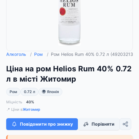
Алкоголь
/
Ром
/
Ром Helios Rum 40% 0.72 л (4920321317
Ціна на ром Helios Rum 40% 0.72
л в місті Житомир
Ром
0.72 л
🌍 Японія
Міцність
40%
📍 Ціни в
Житомир
Повідомити про знижку
Порівняти