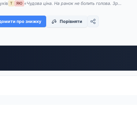
уків
«Чудова ціна. На ранок не болить голова. Зручний об
Т
ЯЮ
домити про знижку
Порівняти