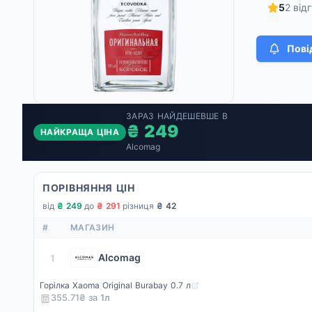
5
2 відг
Пові
ЗАРАЗ НАЙДЕШЕВШЕ В
₴ 249
НАЙКРАЩА ЦІНА
Alcomag
ПОРІВНЯННЯ ЦІН
від
₴ 249
·
до
₴ 291
·
різниця
₴ 42
#
МАГАЗИН
Alcomag
1
Горілка Xaoma Original Burabay 0.7 л
355.71₴ за
1
л