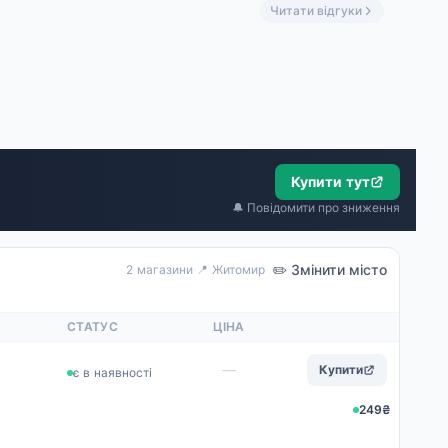
'єм. Дуже задоволені.»
Читати відгуки
Купити тут
🔔 Повідомити про зниження
✏️ Змінити місто
2 магазини
·
📍 Житомир
СТАТУС
ЦІНА
—
Купити
є в наявності
249₴