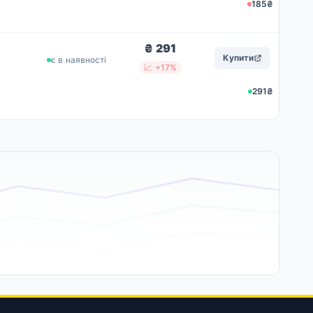
185₴
₴ 291
Купити
є в наявності
📈 +17%
291₴