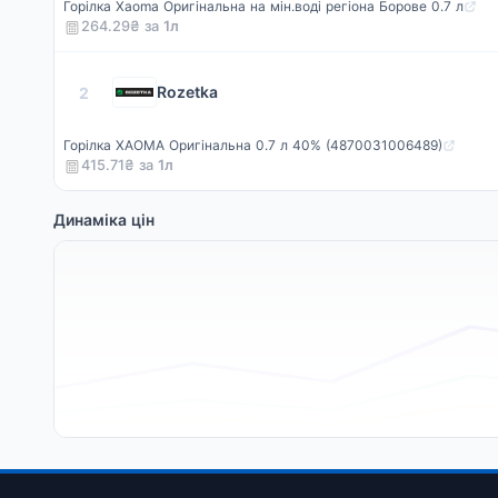
Горілка Xaoma Оригінальна на мін.воді регіона Борове 0.7 л
264.29₴ за
1
л
Rozetka
2
Горілка XAOMA Оригінальна 0.7 л 40% (4870031006489)
415.71₴ за
1
л
Динаміка цін