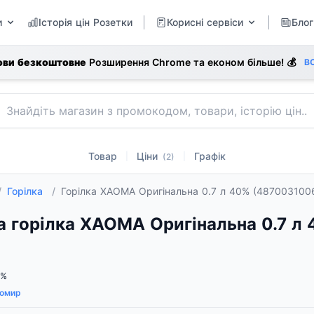
и
Історія цін Розетки
Корисні сервіси
Блог
ови безкоштовне
Розширення Chrome та економ більше! 💰
В
Товар
Ціни
Графік
|
|
(2)
/
Горілка
/
Горілка XAOMA Оригінальна 0.7 л 40% (487003100
а горілка XAOMA Оригінальна 0.7 л
0%
омир