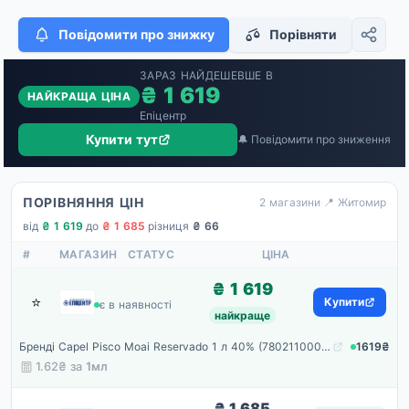
Повідомити про знижку
Порівняти
ЗАРАЗ НАЙДЕШЕВШЕ В
₴ 1 619
НАЙКРАЩА ЦІНА
Епіцентр
Купити тут
🔔 Повідомити про зниження
ПОРІВНЯННЯ ЦІН
2 магазини
·
📍 Житомир
від
₴ 1 619
·
до
₴ 1 685
·
різниця
₴ 66
#
МАГАЗИН
СТАТУС
ЦІНА
₴ 1 619
⭐
Епіцентр
Купити
є в наявності
найкраще
Бренді Capel Pisco Moai Reservado 1 л 40% (7802110002232)
1619₴
1.62₴ за
1мл
₴ 1 685