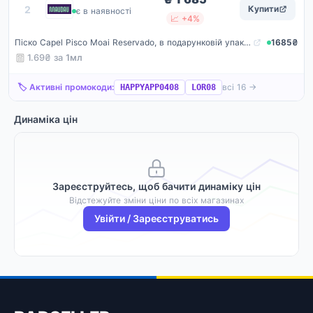
Maudau
2
Купити
є в наявності
📈 +4%
Піско Capel Pisco Moai Reservado, в подарунковій упаковці, 40%, 1 л
1685₴
1.69₴ за
1мл
🏷️ Активні промокоди:
всі 16 →
HAPPYAPP0408
LOR08
Динаміка цін
Зареєструйтесь, щоб бачити динаміку цін
Відстежуйте зміни ціни по всіх магазинах
Увійти / Зареєструватись