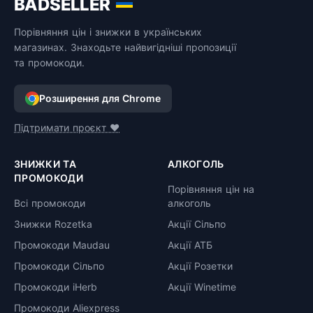
BADSELLER
Порівняння цін і знижки в українських
магазинах. Знаходьте найвигідніші пропозиції
та промокоди.
Розширення для Chrome
Підтримати проєкт ❤️
ЗНИЖКИ ТА
АЛКОГОЛЬ
ПРОМОКОДИ
Порівняння цін на
Всі промокоди
алкоголь
Знижки Rozetka
Акції Сільпо
Промокоди Maudau
Акції АТБ
Промокоди Сільпо
Акції Розетки
Промокоди iHerb
Акції Winetime
Промокоди Aliexpress