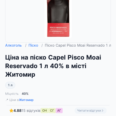
Алкоголь
/
Піско
/
Піско Capel Pisco Moai Reservado 1 л 
Ціна на піско Capel Pisco Moai
Reservado 1 л 40% в місті
Житомир
1 л
Міцність
40%
📍 Ціни в
Житомир
4.88
15 відгуків
ОН
СГ
АГ
Читати відгуки