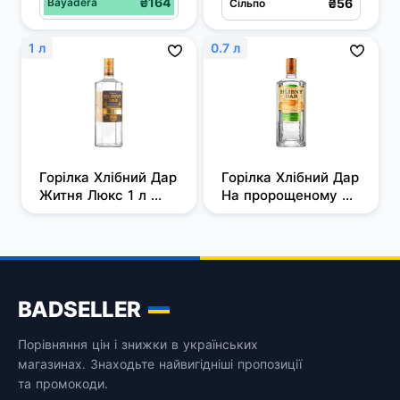
₴164
Bayadera
₴56
Сільпо
1 л
0.7 л
Горілка Хлібний Дар 
Горілка Хлібний Дар 
Житня Люкс 1 л 
На пророщеному 
40%
зерні 0.7 л 40%
BADSELLER
Порівняння цін і знижки в українських
магазинах. Знаходьте найвигідніші пропозиції
та промокоди.