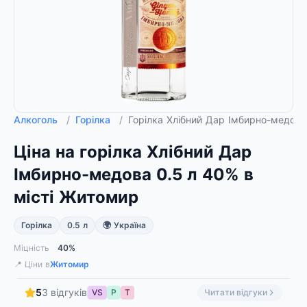
Алкоголь
/
Горілка
/
Горілка Хлібний Дар Імбирно-медов
Ціна на горілка Хлібний Дар
Імбирно-медова 0.5 л 40% в
місті Житомир
Горілка
0.5 л
🌍 Україна
Міцність
40%
📍 Ціни в
Житомир
5
3 відгуків
VS
Р
Т
Читати відгуки