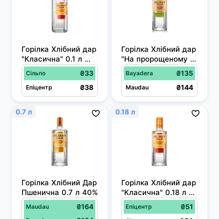
Горілка Хлібний дар 
Горілка Хлібний дар 
"Класична" 0.1 л 
"На пророщеному 
40%
зерні" 0.5 л 40%
₴33
₴135
Сільпо
Bayadera
₴38
₴144
Епіцентр
Maudau
0.7 л
0.18 л
Горілка Хлібний Дар 
Горілка Хлібний дар 
Пшенична 0.7 л 40%
"Класична" 0.18 л 
40%
₴164
₴51
Maudau
Епіцентр