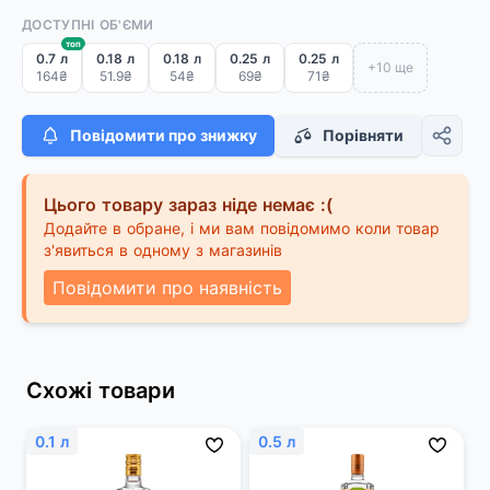
ДОСТУПНІ ОБ'ЄМИ
топ
0.7 л
0.18 л
0.18 л
0.25 л
0.25 л
+10 ще
164₴
51.9₴
54₴
69₴
71₴
Повідомити про знижку
Порівняти
Цього товару зараз ніде немає :(
Додайте в обране, і ми вам повідомимо коли товар
з'явиться в одному з магазинів
Повідомити про наявність
Схожі товари
0.1 л
0.5 л