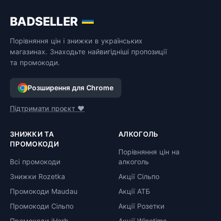
BADSELLER
Порівняння цін і знижки в українських
магазинах. Знаходьте найвигідніші пропозиції
та промокоди.
Розширення для Chrome
Підтримати проєкт ❤️
ЗНИЖКИ ТА
АЛКОГОЛЬ
ПРОМОКОДИ
Порівняння цін на
Всі промокоди
алкоголь
Знижки Rozetka
Акції Сільпо
Промокоди Maudau
Акції АТБ
Промокоди Сільпо
Акції Розетки
Промокоди iHerb
Акції Winetime