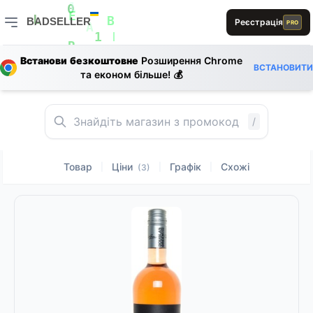
L
0
B
BADSELLER
Реєстрація
1
PRO
0
E
L
B
BADSELLER — порівняння цін і знижки
A
1
1
L
Встанови безкоштовне
Розширення Chrome
R
R
ВСТАНОВИТИ
S
та економ більше! 💰
L
B
R
S
D
0
S
/
Товар
Ціни
Графік
Схожі
|
|
|
(3)