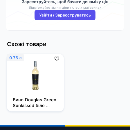
Зареєструйтесь, щоб бачити динаміку цін
Відстежуйте зміни ціни по всіх магазинах
Увійти / Зареєструватись
Схожі товари
0.75 л
Вино Douglas Green 
Sunkissed біле 
напівсолодке 0.75 л 
8%