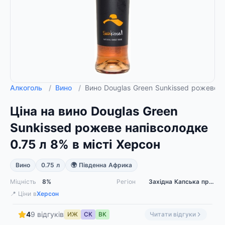
Алкоголь
/
Вино
/
Вино Douglas Green Sunkissed рожеве 
Ціна на вино Douglas Green
Sunkissed рожеве напівсолодке
0.75 л 8% в місті Херсон
Вино
0.75 л
🌍 Південна Африка
Міцність
8%
Регіон
Західна Капська провінція
📍 Ціни в
Херсон
4
9 відгуків
ИЖ
СК
ВК
Читати відгуки