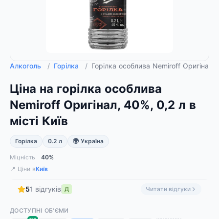
Алкоголь
/
Горілка
/
Горілка особлива Nemiroff Оригінал, 
Ціна на горілка особлива
Nemiroff Оригінал, 40%, 0,2 л в
місті Київ
Горілка
0.2 л
🌍 Україна
Міцність
40%
📍 Ціни в
Київ
5
1 відгуків
Д
Читати відгуки
ДОСТУПНІ ОБ'ЄМИ