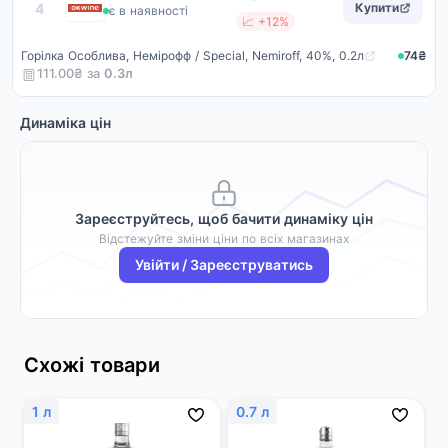
Okwine
4
Купити
є в наявності
📈 +12%
Горілка Особлива, Немірофф / Special, Nemiroff, 40%, 0.2л
74₴
111.00₴ за
0.3
л
Динаміка цін
Зареєструйтесь, щоб бачити динаміку цін
Відстежуйте зміни ціни по всіх магазинах
Увійти / Зареєструватись
Схожі товари
1 л
0.7 л