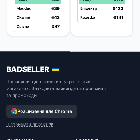
₴39
₴123
Maudau
Епіцентр
₴43
₴141
Okwine
Rozetka
₴47
Сільпо
BADSELLER
Порівняння цін і знижки в українських
магазинах. Знаходьте найвигідніші пропозиції
та промокоди.
Розширення для Chrome
Підтримати проєкт ❤️