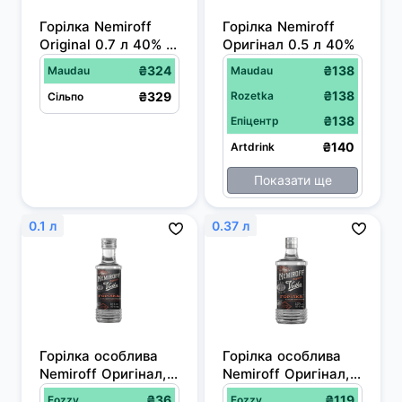
Горілка Nemiroff 
Горiлка Nemiroff 
Original 0.7 л 40% + 
Оригінал 0.5 л 40%
3 shots у 
₴324
₴138
Maudau
Maudau
подарунковому 
₴138
₴329
Rozetka
пакованні
Сільпо
₴138
Епіцентр
₴140
Artdrink
Показати ще
0.1 л
0.37 л
Горілка особлива 
Горілка особлива 
Nemiroff Оригінал, 
Nemiroff Оригінал, 
0,1 л
40%, 0,37 л
₴36
₴119
Fozzy
Fozzy