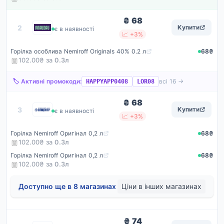
₴ 68
Maudau
2
Купити
є в наявності
📈 +3%
Горілка особлива Nemiroff Originals 40% 0.2 л
68₴
102.00₴ за
0.3
л
🏷️ Активні промокоди:
всі 16 →
HAPPYAPP0408
LOR08
₴ 68
Епіцентр
3
Купити
є в наявності
📈 +3%
Горілка Nemiroff Оригінал 0,2 л
68₴
102.00₴ за
0.3
л
Горілка Nemiroff Оригінал 0,2 л
68₴
102.00₴ за
0.3
л
Доступно ще в 8 магазинах
Ціни в інших магазинах
₴ 74