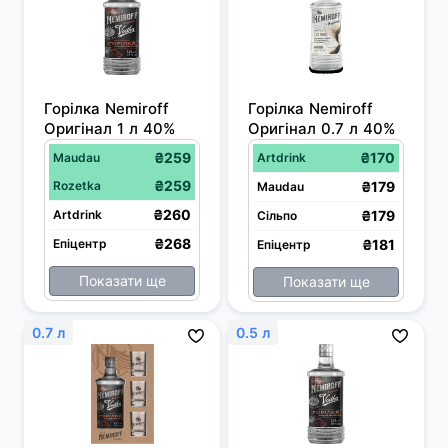
Горілка Nemiroff 
Горiлка Nemiroff  
Оригінал 1 л 40%
Оригінал 0.7 л 40%
₴259
₴170
Maudau
Artdrink
₴259
Rozetka
₴179
Maudau
₴260
Artdrink
₴179
Сільпо
₴268
Епіцентр
₴181
Епіцентр
Показати ще
Показати ще
0.7 л
0.5 л