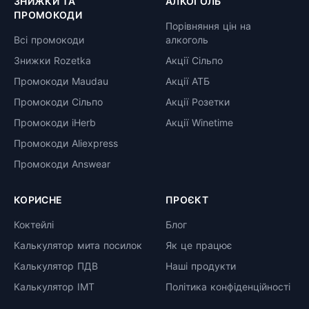
ЗНИЖКИ ТА
АЛКОГОЛЬ
ПРОМОКОДИ
Порівняння цін на
Всі промокоди
алкоголь
Знижки Rozetka
Акції Сільпо
Промокоди Maudau
Акції АТБ
Промокоди Сільпо
Акції Розетки
Промокоди iHerb
Акції Winetime
Промокоди Aliexpress
Промокоди Answear
КОРИСНЕ
ПРОЄКТ
Коктейлі
Блог
Калькулятор мита посилок
Як це працює
Калькулятор ПДВ
Наші продукти
Калькулятор ІМТ
Політика конфіденційності