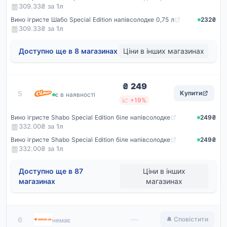
309.33₴ за
1
л
Вино ігристе Шабо Special Edition напівсолодке 0,75 л
232₴
309.33₴ за
1
л
Доступно ще в 8 магазинах
Ціни в інших магазинах
₴ 249
Сільпо
5
Купити
є в наявності
📈 +19%
Вино ігристе Shabo Special Edition біле напівсолодке
249₴
332.00₴ за
1
л
Вино ігристе Shabo Special Edition біле напівсолодке
249₴
332.00₴ за
1
л
Доступно ще в 87
Ціни в інших
магазинах
магазинах
Варус
—
6
🔔 Сповістити
немає