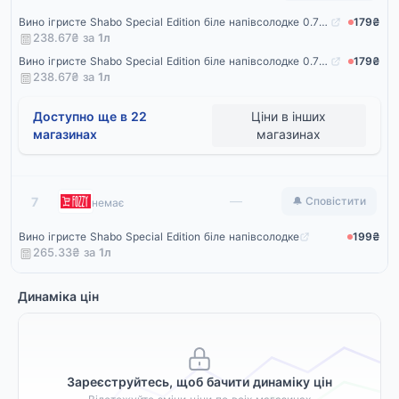
Вино ігристе Shabo Special Edition біле напівсолодке 0.75 л
179₴
238.67₴ за
1
л
Вино ігристе Shabo Special Edition біле напівсолодке 0.75 л
179₴
238.67₴ за
1
л
Доступно ще в 22
Ціни в інших
магазинах
магазинах
Fozzy
—
7
🔔 Сповістити
немає
Вино ігристе Shabo Special Edition біле напівсолодке
199₴
265.33₴ за
1
л
Динаміка цін
Зареєструйтесь, щоб бачити динаміку цін