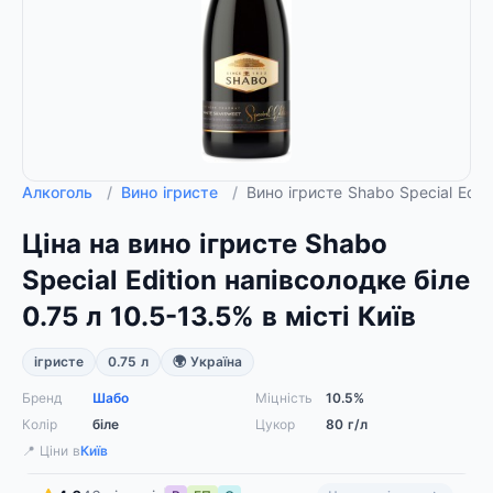
Алкоголь
/
Вино ігристе
/
Вино ігристе Shabo Special Edit
Ціна на вино ігристе Shabo
Special Edition напівсолодке біле
0.75 л 10.5-13.5% в місті Київ
ігристе
0.75 л
🌍 Україна
Бренд
Шабо
Міцність
10.5%
Колір
біле
Цукор
80 г/л
📍 Ціни в
Київ