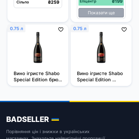
₴199
Епіцентр
₴259
Сільпо
Показати ще
0.75 л
0.75 л
Вино ігристе Shabo 
Вино ігристе Shabo 
Special Edition брют 
Special Edition 
червоне 0.75 л 
напівсолодке 
13.0%
червоне 0.75 л 10.5-
13.5%
BADSELLER
Порівняння цін і знижки в українських
магазинах. Знаходьте найвигідніші пропозиції