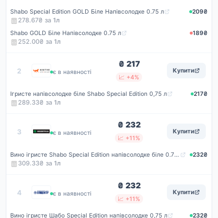
Shabo Special Edition GOLD Біле Напівсолодке 0.75 л
209₴
278.67₴ за
1
л
Shabo GOLD Біле Напівсолодке 0.75 л
189₴
252.00₴ за
1
л
₴ 217
Winetime
2
Купити
є в наявності
📈 +4%
Ігристе напівсолодке біле Shabo Special Edition 0,75 л
217₴
289.33₴ за
1
л
₴ 232
Rozetka
3
Купити
є в наявності
📈 +11%
Вино ігристе Shabo Special Edition напівсолодке біле 0.75 л 10.5-13.5% (4820070402742)
232₴
309.33₴ за
1
л
₴ 232
Епіцентр
4
Купити
є в наявності
📈 +11%
Вино ігристе Шабо Special Edition напівсолодке 0,75 л
232₴