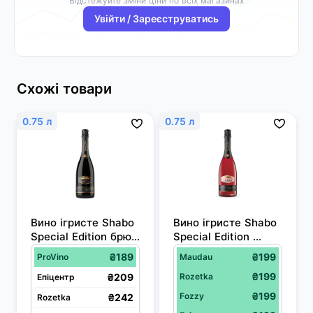
Відстежуйте зміни ціни по всіх магазинах
Увійти / Зареєструватись
Схожі товари
0.75 л
0.75 л
Вино ігристе Shabo 
Вино ігристе Shabo 
Special Edition брют 
Special Edition 
біле 0.75 л 13.0%
напівсухе рожеве 
₴189
₴199
ProVino
Maudau
0.75 л 10.5-13.5%
₴199
₴209
Rozetka
Епіцентр
₴199
Fozzy
₴242
Rozetka