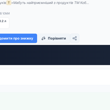
уків
Т
ОБ'ЄМИ
0.2 л
домити про знижку
Порівняти