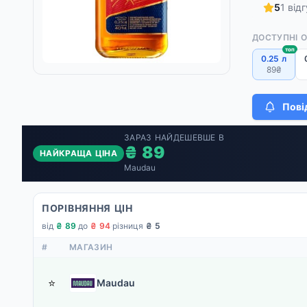
5
1 відг
ДОСТУПНІ 
топ
0.25 л
89₴
Пові
ЗАРАЗ НАЙДЕШЕВШЕ В
₴ 89
НАЙКРАЩА ЦІНА
Maudau
ПОРІВНЯННЯ ЦІН
від
₴ 89
·
до
₴ 94
·
різниця
₴ 5
#
МАГАЗИН
⭐
Maudau