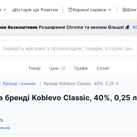
и
Історія цін Розетки
Корисні сервіси
Блог
ови безкоштовне
Розширення Chrome та економ більше! 💰
В
Товар
Ціни
Графік
Схожі
|
|
|
(2)
/
Бренді і коньяк
/
Бренді Koblevo Classic, 40%, 0,25 л
а бренді Koblevo Classic, 40%, 0,25 л
0%
льків