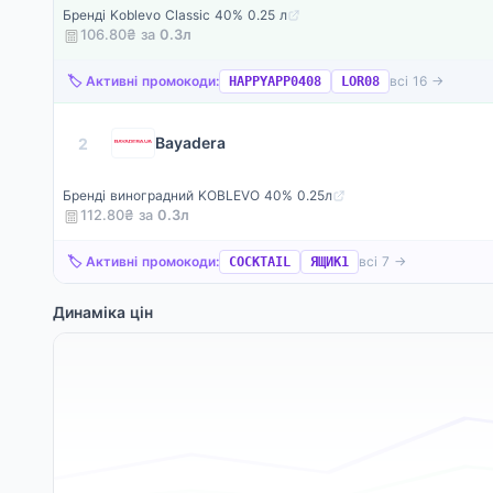
Бренді Koblevo Classic 40% 0.25 л
106.80₴ за
0.3
л
🏷️ Активні промокоди:
всі 16 →
HAPPYAPP0408
LOR08
Bayadera
2
Бренді виноградний KOBLEVO 40% 0.25л
112.80₴ за
0.3
л
🏷️ Активні промокоди:
всі 7 →
COCKTAIL
ЯЩИК1
Динаміка цін