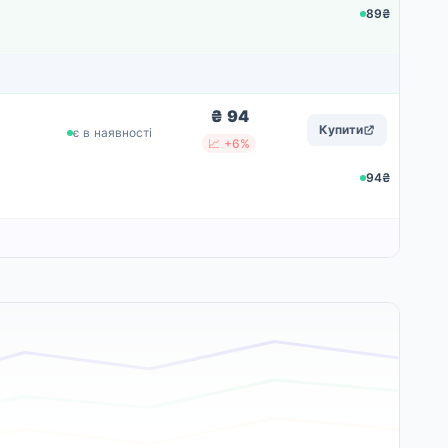
89₴
₴ 94
Купити
є в наявності
📈 +6%
94₴