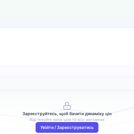
Зареєструйтесь, щоб бачити динаміку цін
Відстежуйте зміни ціни по всіх магазинах
Увійти / Зареєструватись