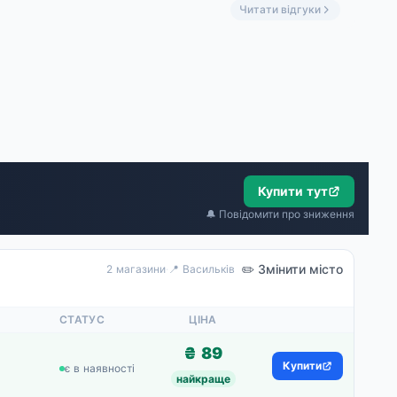
«Мабуть найприємніший з продуктів ТМ Коблево, не різкий . Дуже зручна пляшка для подорожей.»
Читати відгуки
Купити тут
🔔 Повідомити про зниження
✏️ Змінити місто
2 магазини
·
📍 Васильків
СТАТУС
ЦІНА
₴ 89
Купити
є в наявності
найкраще