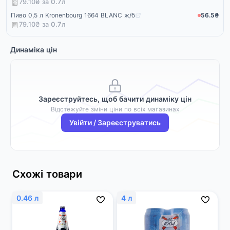
79.10₴ за
0.7
л
Пиво 0,5 л Kronenbourg 1664 BLANC ж/б
56.5₴
79.10₴ за
0.7
л
Динаміка цін
Зареєструйтесь, щоб бачити динаміку цін
Відстежуйте зміни ціни по всіх магазинах
Увійти / Зареєструватись
Схожі товари
0.46 л
4 л