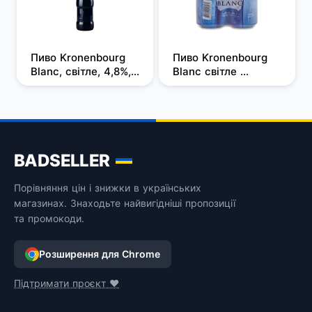
Пиво Kronenbourg 
Пиво Kronenbourg 
Blanc, світле, 4,8%, 
Blanc світле 
0,46 л
нефільтроване ж/б
BADSELLER
Порівняння цін і знижки в українських
магазинах. Знаходьте найвигідніші пропозиції
та промокоди.
Розширення для Chrome
Підтримати проєкт ❤️