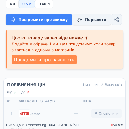
4 л
0.5 л
0.46 л
Повідомити про знижку
Порівняти
Цього товару зараз ніде немає :(
Додайте в обране, і ми вам повідомимо коли товар
з'явиться в одному з магазинів
Повідомити про наявність
ПОРІВНЯННЯ ЦІН
1 магазин
·
📍 Васильків
від
₴ —
·
до
₴ —
#
МАГАЗИН
СТАТУС
ЦІНА
АТБ
—
1
🔔 Сповістити
немає
Пиво 0,5 л Kronenbourg 1664 BLANC ж/б
56.5₴