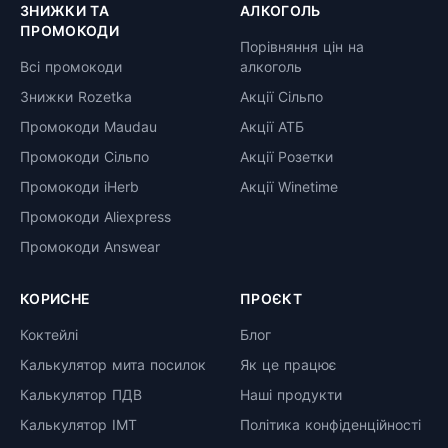
ЗНИЖКИ ТА
АЛКОГОЛЬ
ПРОМОКОДИ
Порівняння цін на
Всі промокоди
алкоголь
Знижки Rozetka
Акції Сільпо
Промокоди Maudau
Акції АТБ
Промокоди Сільпо
Акції Розетки
Промокоди iHerb
Акції Winetime
Промокоди Aliexpress
Промокоди Answear
КОРИСНЕ
ПРОЄКТ
Коктейлі
Блог
Калькулятор мита посилок
Як це працює
Калькулятор ПДВ
Наші продукти
Калькулятор ІМТ
Політика конфіденційності