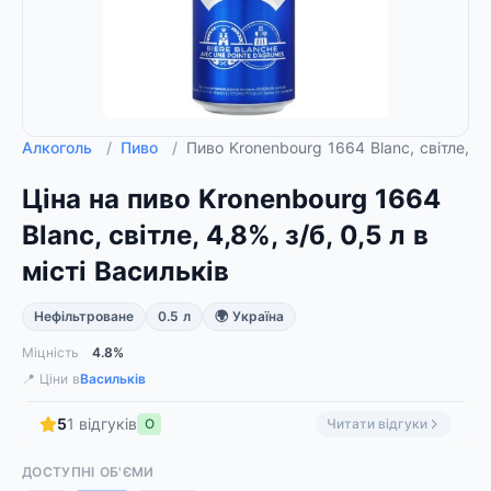
Алкоголь
/
Пиво
/
Пиво Kronenbourg 1664 Blanc, світле, 4,
Ціна на пиво Kronenbourg 1664
Blanc, світле, 4,8%, з/б, 0,5 л в
місті Васильків
Нефільтроване
0.5 л
🌍 Україна
Міцність
4.8%
📍 Ціни в
Васильків
5
1 відгуків
О
Читати відгуки
ДОСТУПНІ ОБ'ЄМИ