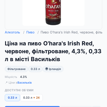
Алкоголь
/
Пиво
/
Пиво O'hara's Irish Red, червоне, фільтр
Ціна на пиво O'hara's Irish Red,
червоне, фільтроване, 4,3%, 0,33
л в місті Васильків
Фільтроване
0.33 л
🌍 Ірландія
Міцність
4.3%
📍 Ціни в
Васильків
ДОСТУПНІ ОБ'ЄМИ
0.33 л
0.33 л
× 24