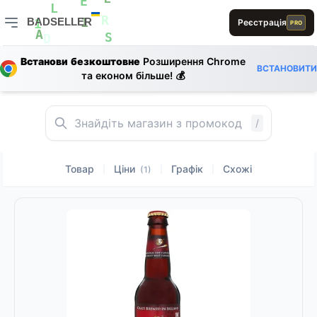
R
L
E
B
L
BADSELLER
Реєстрація
PRO
R
1
1
BADSELLER — порівняння цін і знижки
E
A
S
S
D
Встанови безкоштовне
Розширення Chrome
ВСТАНОВИТИ
L
та економ більше! 💰
L
L
B
1
L
L
/
Товар
Ціни
Графік
Схожі
|
|
|
(1)