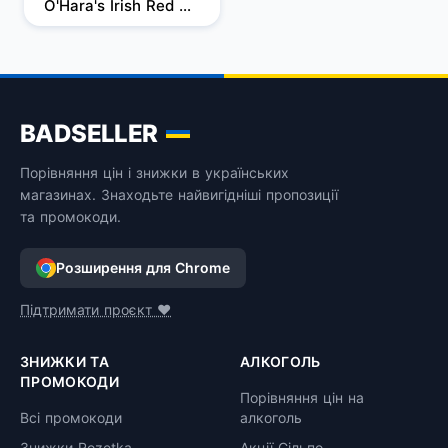
O'Hara's Irish Red 
червоне 0.33 л 4.3% 
x 24 шт.
BADSELLER
Порівняння цін і знижки в українських
магазинах. Знаходьте найвигідніші пропозиції
та промокоди.
Розширення для Chrome
Підтримати проєкт ❤️
ЗНИЖКИ ТА
АЛКОГОЛЬ
ПРОМОКОДИ
Порівняння цін на
Всі промокоди
алкоголь
Знижки Rozetka
Акції Сільпо