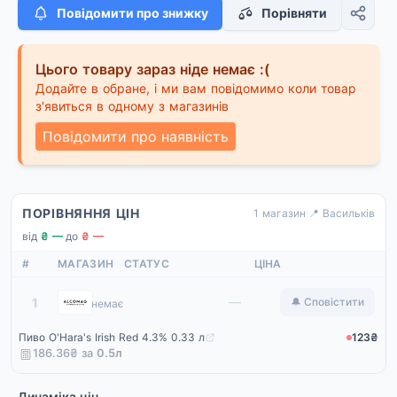
Повідомити про знижку
Порівняти
Цього товару зараз ніде немає :(
Додайте в обране, і ми вам повідомимо коли товар
з'явиться в одному з магазинів
Повідомити про наявність
ПОРІВНЯННЯ ЦІН
1 магазин
·
📍 Васильків
від
₴ —
·
до
₴ —
#
МАГАЗИН
СТАТУС
ЦІНА
Alcomag
—
1
🔔 Сповістити
немає
Пиво O'Hara's Irish Red 4.3% 0.33 л
123₴
186.36₴ за
0.5
л
Динаміка цін