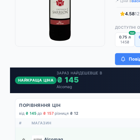
📍 Ціни в
Васи
4.58
12
ДОСТУПНІ 
топ
0.75 л
145₴
Пові
ЗАРАЗ НАЙДЕШЕВШЕ В
₴ 145
НАЙКРАЩА ЦІНА
Alcomag
ПОРІВНЯННЯ ЦІН
від
₴ 145
·
до
₴ 157
·
різниця
₴ 12
#
МАГАЗИН
⭐
Alcomag