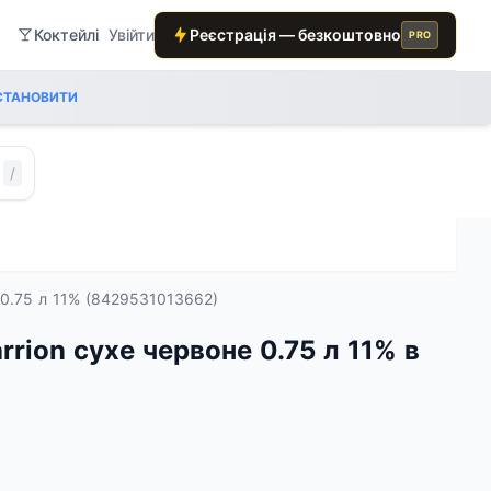
Коктейлі
Увійти
Реєстрація — безкоштовно
PRO
СТАНОВИТИ
/
е 0.75 л 11% (8429531013662)
arrion сухе червоне 0.75 л 11% в