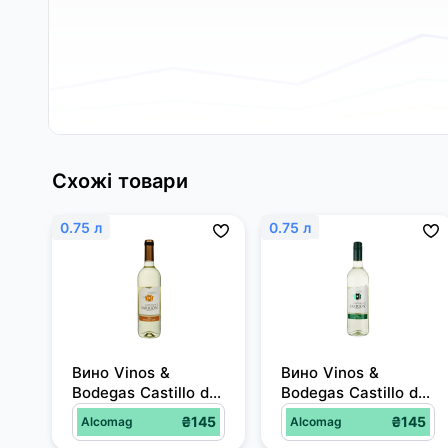
Схожі товари
0.75 л
0.75 л
Вино Vinos & 
Вино Vinos & 
Bodegas Castillo de 
Bodegas Castillo de 
Sarrion біле 
Sarrion сухе біле 
₴145
₴145
Alcomag
Alcomag
напівсолодке 0.75 л 
0.75 л 11%