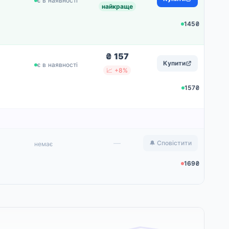
є в наявності
найкраще
145₴
₴ 157
Купити
є в наявності
📈 +8%
157₴
—
🔔 Сповістити
немає
169₴