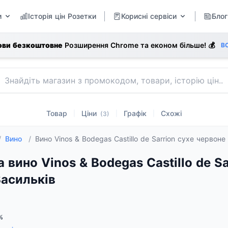
и
Історія цін Розетки
Корисні сервіси
Блог
ови безкоштовне
Розширення Chrome та економ більше! 💰
В
Товар
Ціни
Графік
Схожі
|
|
|
(3)
/
Вино
/
Вино Vinos & Bodegas Castillo de Sarrion сухе червон
а вино Vinos & Bodegas Castillo de S
Васильків
%