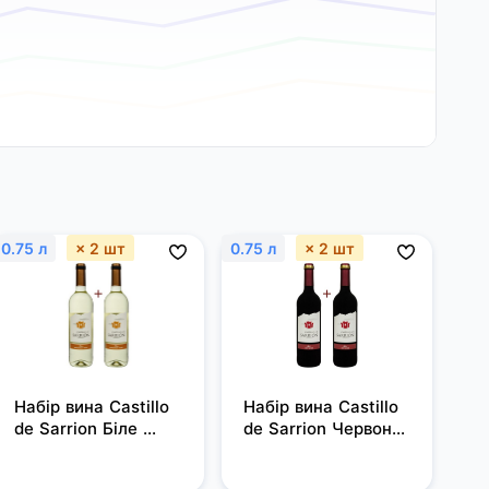
0.75 л
× 2 шт
0.75 л
× 2 шт
Набір вина Castillo 
Набір вина Castillo 
de Sarrion Біле 
de Sarrion Червоне 
Напівсолодке 0.75
Сухе 0.75