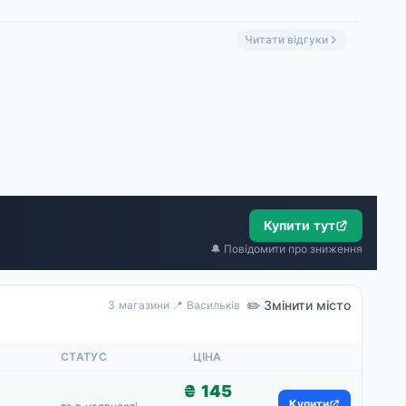
Читати відгуки
Купити тут
🔔 Повідомити про зниження
✏️ Змінити місто
3 магазини
·
📍 Васильків
СТАТУС
ЦІНА
₴ 145
Купити