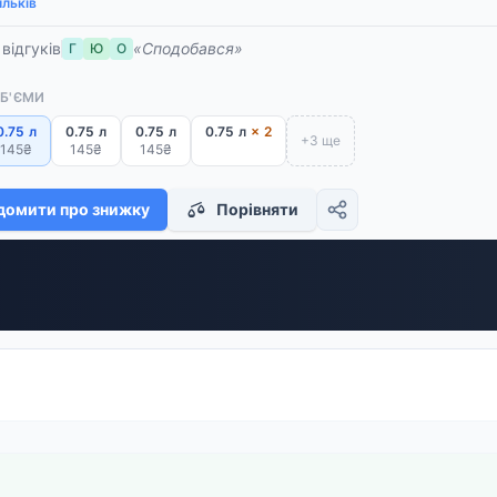
льків
 відгуків
«Сподобався»
Г
Ю
О
ОБ'ЄМИ
0.75 л
0.75 л
0.75 л
0.75 л
× 2
+3 ще
145₴
145₴
145₴
домити про знижку
Порівняти