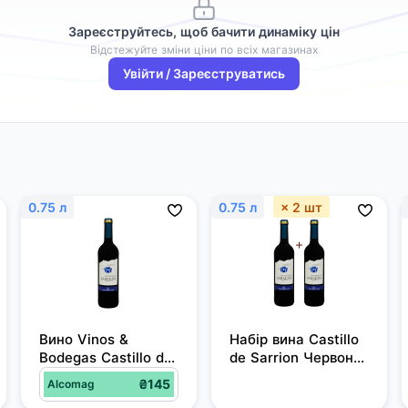
Зареєструйтесь, щоб бачити динаміку цін
Відстежуйте зміни ціни по всіх магазинах
Увійти / Зареєструватись
0.75 л
0.75 л
× 2 шт
Вино Vinos & 
Набір вина Castillo 
Bodegas Castillo de 
de Sarrion Червоне 
Sarrion червоне 
Напівсолодке 0.75
₴145
Alcomag
напівсолодке 0.75 л 