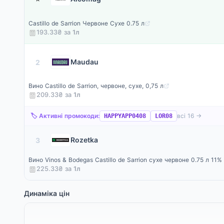
Castillo de Sarrion Червоне Сухе 0.75 л
193.33₴ за
1
л
Maudau
2
Вино Castillo de Sarrion, червоне, сухе, 0,75 л
209.33₴ за
1
л
🏷️ Активні промокоди:
всі 16 →
HAPPYAPP0408
LOR08
Rozetka
3
Вино Vinos & Bodegas Castillo de Sarrion сухе червоне 0.75 л 11
225.33₴ за
1
л
Динаміка цін