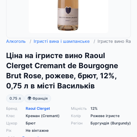
Алкоголь
/
Ігристі вина і шампанське
/
Ігристе вино Raoul
Ціна на ігристе вино Raoul
Clerget Cremant de Bourgogne
Brut Rosе, рожеве, брют, 12%,
0,75 л в місті Васильків
0.75 л
🌍 Франція
Бренд
Raoul Clerget
Міцність
12%
Клас
Креман (Cremant)
Колір
Рожеве ігристе
Цукор
Брют
Регіон
Бургундія (Burgundy)
Рік
Не вінтажне