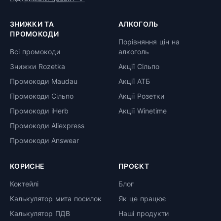
ЗНИЖКИ ТА
АЛКОГОЛЬ
ПРОМОКОДИ
Порівняння цін на
Всі промокоди
алкоголь
Знижки Rozetka
Акції Сільпо
Промокоди Maudau
Акції АТБ
Промокоди Сільпо
Акції Розетки
Промокоди iHerb
Акції Winetime
Промокоди Aliexpress
Промокоди Answear
КОРИСНЕ
ПРОЄКТ
Коктейлі
Блог
Калькулятор мита посилок
Як це працює
Калькулятор ПДВ
Наші продукти