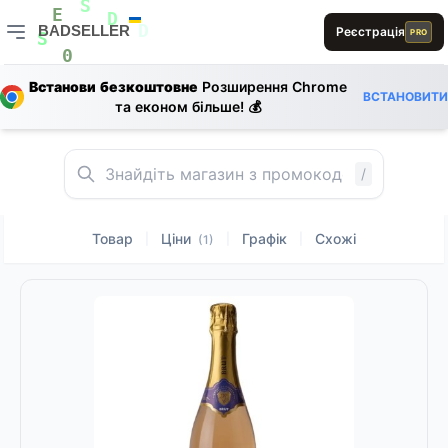
L
A
L
S
A
BADSELLER
Реєстрація
E
B
PRO
D
D
S
BADSELLER — порівняння цін і знижки
L
0
L
Встанови безкоштовне
Розширення Chrome
B
D
ВСТАНОВИТИ
E
L
A
та економ більше! 💰
E
R
E
A
E
1
/
Товар
Ціни
Графік
Схожі
|
|
|
(1)