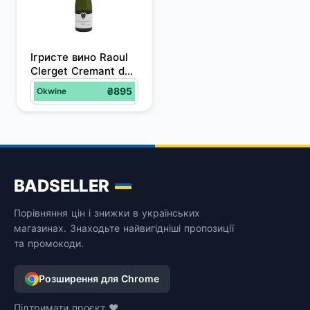
Ігристе вино Raoul 
Clerget Cremant de 
Bourgogne Brut, 
₴895
Okwine
біле, брют, 12%, 0,75 
л
BADSELLER
Порівняння цін і знижки в українських
магазинах. Знаходьте найвигідніші пропозиції
та промокоди.
Розширення для Chrome
Підтримати проєкт ❤️