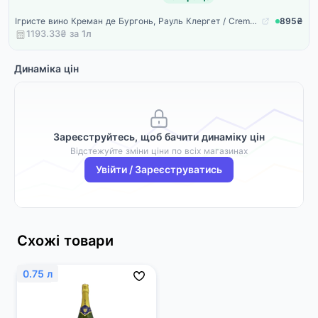
Ігристе вино Креман де Бургонь, Рауль Клергет / Cremant de Bourgogne, Raoul Clerget, рожеве брют 0.75л
895₴
1193.33₴ за
1
л
Динаміка цін
Зареєструйтесь, щоб бачити динаміку цін
Відстежуйте зміни ціни по всіх магазинах
Увійти / Зареєструватись
Схожі товари
0.75 л