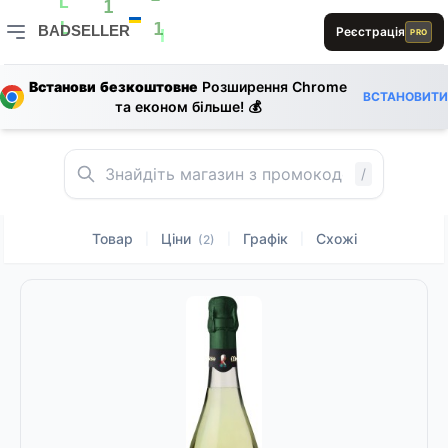
B
S
E
L
1
1
BADSELLER
Реєстрація
PRO
D
R
L
1
R
BADSELLER — порівняння цін і знижки
Встанови безкоштовне
Розширення Chrome
ВСТАНОВИТИ
та економ більше! 💰
S
A
L
B
A
B
L
E
L
L
1
/
Товар
Ціни
Графік
Схожі
|
|
|
(2)