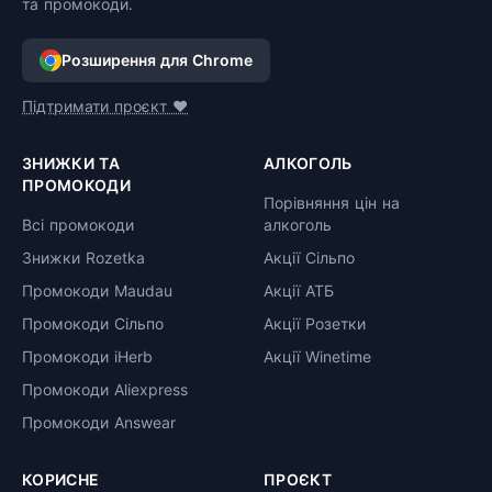
та промокоди.
Розширення для Chrome
Підтримати проєкт ❤️
ЗНИЖКИ ТА
АЛКОГОЛЬ
ПРОМОКОДИ
Порівняння цін на
Всі промокоди
алкоголь
Знижки Rozetka
Акції Сільпо
Промокоди Maudau
Акції АТБ
Промокоди Сільпо
Акції Розетки
Промокоди iHerb
Акції Winetime
Промокоди Aliexpress
Промокоди Answear
КОРИСНЕ
ПРОЄКТ