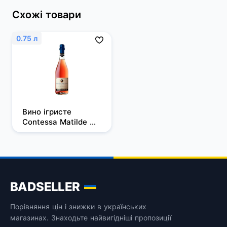
Схожі товари
0.75 л
Вино ігристе 
Contessa Matilde 
Lambrusco 
Dell'emilia рожеве 
напівсолодке 0.75 л 
8%
BADSELLER
Порівняння цін і знижки в українських
магазинах. Знаходьте найвигідніші пропозиції