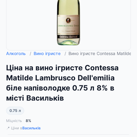
Алкоголь
/
Вино ігристе
/
Вино ігристе Contessa Matilde L
Ціна на вино ігристе Contessa
Matilde Lambrusco Dell'emilia
біле напіволодке 0.75 л 8% в
місті Васильків
0.75 л
Міцність
8%
📍 Ціни в
Васильків