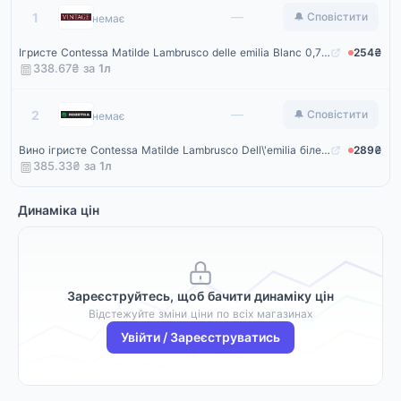
Vintage
—
1
🔔 Сповістити
немає
Ігристе Contessa Matilde Lambrusco delle emilia Blanc 0,75л 8%
254₴
338.67₴ за
1
л
Rozetka
—
2
🔔 Сповістити
немає
Вино ігристе Contessa Matilde Lambrusco Dell\'emilia біле напіволодке 0.75 л 8% (8019153801053)
289₴
385.33₴ за
1
л
Динаміка цін
Зареєструйтесь, щоб бачити динаміку цін
Відстежуйте зміни ціни по всіх магазинах
Увійти / Зареєструватись