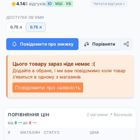
4.14
8 відгуків
Ю
МШ
КБ
Читати відгуки
ДОСТУПНІ ОБ'ЄМИ
0.75 л
0.75 л
Повідомити про знижку
Порівняти
Цього товару зараз ніде немає :(
Додайте в обране, і ми вам повідомимо коли товар
з'явиться в одному з магазинів
Повідомити про наявність
ПОРІВНЯННЯ ЦІН
2 магазини
·
📍 Васильків
від
₴ —
·
до
₴ —
#
МАГАЗИН
СТАТУС
ЦІНА