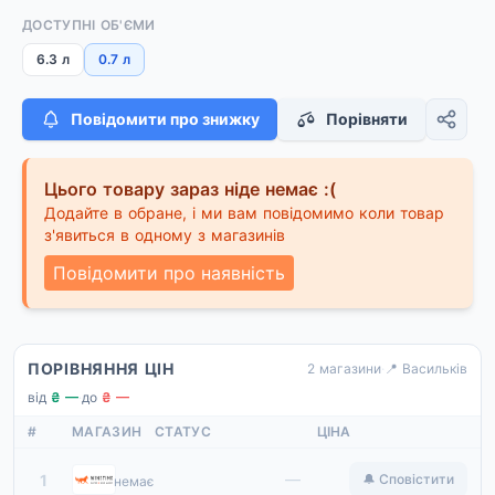
ДОСТУПНІ ОБ'ЄМИ
6.3 л
0.7 л
Повідомити про знижку
Порівняти
Цього товару зараз ніде немає :(
Додайте в обране, і ми вам повідомимо коли товар
з'явиться в одному з магазинів
Повідомити про наявність
ПОРІВНЯННЯ ЦІН
2 магазини
·
📍 Васильків
від
₴ —
·
до
₴ —
#
МАГАЗИН
СТАТУС
ЦІНА
Winetime
—
1
🔔 Сповістити
немає