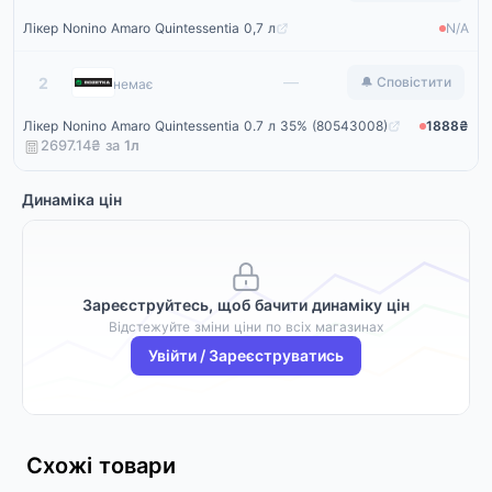
Лікер Nonino Amaro Quintessentia 0,7 л
N/A
Rozetka
—
2
🔔 Сповістити
немає
Лікер Nonino Amaro Quintessentia 0.7 л 35% (80543008)
1888₴
2697.14₴ за
1
л
Динаміка цін
Зареєструйтесь, щоб бачити динаміку цін
Відстежуйте зміни ціни по всіх магазинах
Увійти / Зареєструватись
Схожі товари