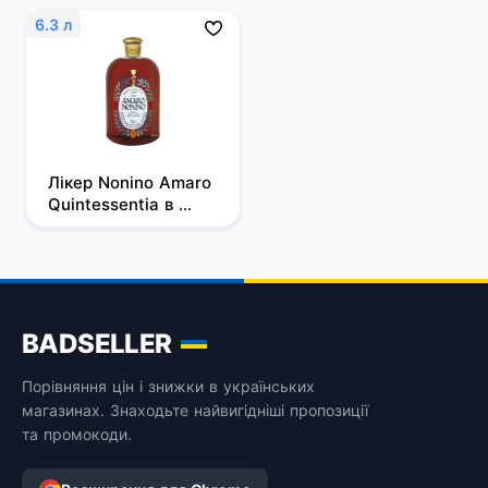
6.3 л
Лікер Nonino Amaro 
Quintessentia в 
дерев'яній коробці з 
піпеткою для 
наливання 6.3 л 
35%
BADSELLER
Порівняння цін і знижки в українських
магазинах. Знаходьте найвигідніші пропозиції
та промокоди.