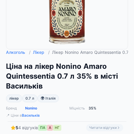
Алкоголь
/
Лікер
/
Лікер Nonino Amaro Quintessentia 0.7 
Ціна на лікер Nonino Amaro
Quintessentia 0.7 л 35% в місті
Васильків
лікер
0.7 л
🌍 Італія
Бренд
Nonino
Міцність
35%
📍 Ціни в
Васильків
5
4 відгуків
ПА
А
НГ
Читати відгуки