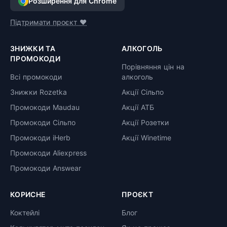
Розширення для Chrome
Підтримати проєкт ❤️
ЗНИЖКИ ТА
АЛКОГОЛЬ
ПРОМОКОДИ
Порівняння цін на
Всі промокоди
алкоголь
Знижки Rozetka
Акції Сільпо
Промокоди Maudau
Акції АТБ
Промокоди Сільпо
Акції Розетки
Промокоди iHerb
Акції Winetime
Промокоди Aliexpress
Промокоди Answear
КОРИСНЕ
ПРОЄКТ
Коктейлі
Блог