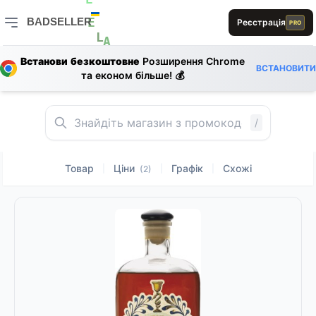
D
D
B
L
E
E
0
BADSELLER
Реєстрація
PRO
S
E
BADSELLER — порівняння цін і знижки
1
L
B
E
A
Встанови безкоштовне
Розширення Chrome
1
ВСТАНОВИТИ
та економ більше! 💰
0
1
L
B
1
/
Товар
Ціни
Графік
Схожі
|
|
|
(2)