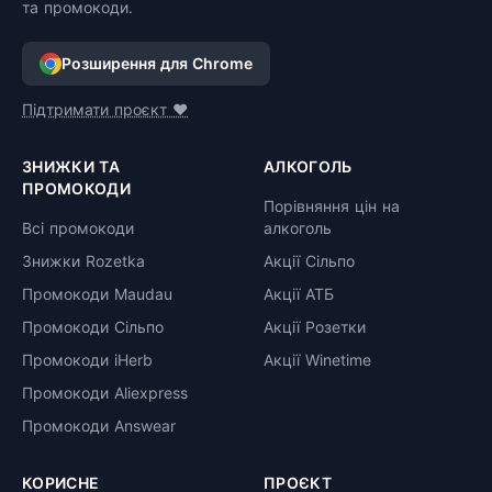
та промокоди.
Розширення для Chrome
Підтримати проєкт ❤️
ЗНИЖКИ ТА
АЛКОГОЛЬ
ПРОМОКОДИ
Порівняння цін на
Всі промокоди
алкоголь
Знижки Rozetka
Акції Сільпо
Промокоди Maudau
Акції АТБ
Промокоди Сільпо
Акції Розетки
Промокоди iHerb
Акції Winetime
Промокоди Aliexpress
Промокоди Answear
КОРИСНЕ
ПРОЄКТ