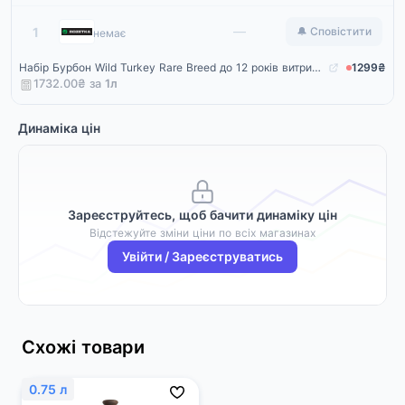
Rozetka
—
1
🔔 Сповістити
немає
Набір Бурбон Wild Turkey Rare Breed до 12 років витримки 0.75 л 58.4% + 2 склянки (4820180020232)
1299₴
1732.00₴ за
1
л
Динаміка цін
Зареєструйтесь, щоб бачити динаміку цін
Відстежуйте зміни ціни по всіх магазинах
Увійти / Зареєструватись
Схожі товари
0.75 л