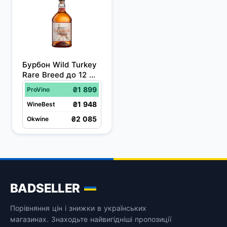
Бурбон Wild Turkey 
Rare Breed до 12 
років витримки 0.75 
₴1 899
ProVino
л 58.4%
₴1 948
WineBest
₴2 085
Okwine
BADSELLER
Порівняння цін і знижки в українських
магазинах. Знаходьте найвигідніші пропозиції