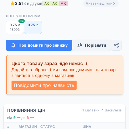
3.5
13 відгуків
АК
АК
МК
Читати відгуки
ДОСТУПНІ ОБ'ЄМИ
топ
0.75 л
0.75 л
1899₴
Повідомити про знижку
Порівняти
Цього товару зараз ніде немає :(
Додайте в обране, і ми вам повідомимо коли товар
з'явиться в одному з магазинів
Повідомити про наявність
ПОРІВНЯННЯ ЦІН
1 магазин
·
📍 Васильків
від
₴ —
·
до
₴ —
#
МАГАЗИН
СТАТУС
ЦІНА