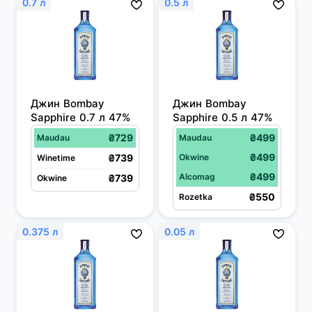
0.7 л
0.5 л
Джин Bombay 
Джин Bombay 
Sapphire 0.7 л 47%
Sapphire 0.5 л 47%
₴729
₴499
Maudau
Maudau
₴499
₴739
Okwine
Winetime
₴499
Alcomag
₴739
Okwine
₴550
Rozetka
0.375 л
0.05 л