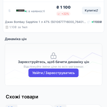
₴ 1 100
Rozetka
5
Купити
є в наявності
📈 +22%
Джин Bombay Sapphire 1 л 47% (5010677716000_7640175740030)
1100₴
1.10₴ за
1мл
Динаміка цін
Зареєструйтесь, щоб бачити динаміку цін
Відстежуйте зміни ціни по всіх магазинах
Увійти / Зареєструватись
Схожі товари