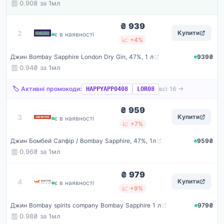
0.90₴ за
1мл
₴ 939
Maudau
2
Купити
є в наявності
📈 +4%
Джин Bombay Sapphire London Dry Gin, 47%, 1 л
939₴
0.94₴ за
1мл
🏷️ Активні промокоди:
всі 16 →
HAPPYAPP0408
LOR08
₴ 959
Okwine
3
Купити
є в наявності
📈 +7%
Джин Бомбей Сапфір / Bombay Sapphire, 47%, 1л
959₴
0.96₴ за
1мл
₴ 979
Winetime
4
Купити
є в наявності
📈 +9%
Джин Bombay spirits company Bombay Sapphire 1 л
979₴
0.98₴ за
1мл