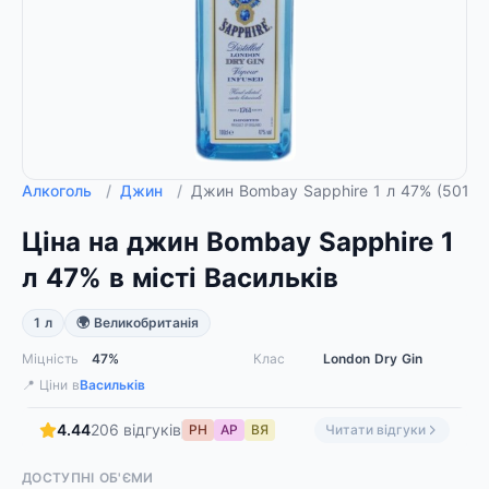
Алкоголь
/
Джин
/
Джин Bombay Sapphire 1 л 47% (5010
Ціна на джин Bombay Sapphire 1
л 47% в місті Васильків
1 л
🌍 Великобританія
Міцність
47%
Клас
London Dry Gin
📍 Ціни в
Васильків
4.44
206 відгуків
РН
АР
ВЯ
Читати відгуки
ДОСТУПНІ ОБ'ЄМИ