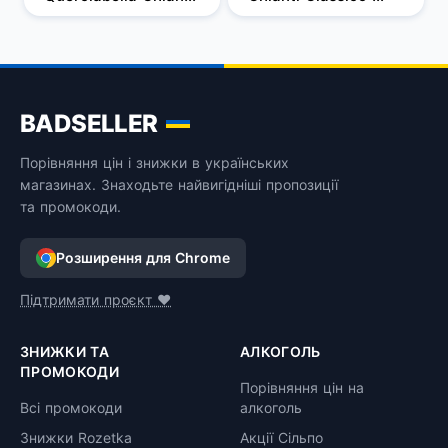
Classico, червоне, 
DOCG, червоне, 
сухе, 14%, 0,75 л
сухе, 0,375 л
BADSELLER
Порівняння цін і знижки в українських
магазинах. Знаходьте найвигідніші пропозиції
та промокоди.
Розширення для Chrome
Підтримати проєкт ❤️
ЗНИЖКИ ТА
АЛКОГОЛЬ
ПРОМОКОДИ
Порівняння цін на
Всі промокоди
алкоголь
Знижки Rozetka
Акції Сільпо