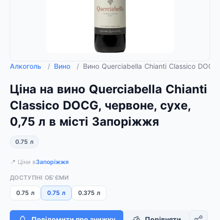
Алкоголь
/
Вино
/
Вино Querciabella Chianti Classico DOCG
Ціна на вино Querciabella Chianti
Classico DOCG, червоне, сухе,
0,75 л в місті Запоріжжя
0.75 л
📍 Ціни в
Запоріжжя
ДОСТУПНІ ОБ'ЄМИ
0.75 л
0.75 л
0.375 л
Повідомити про знижку
Порівняти