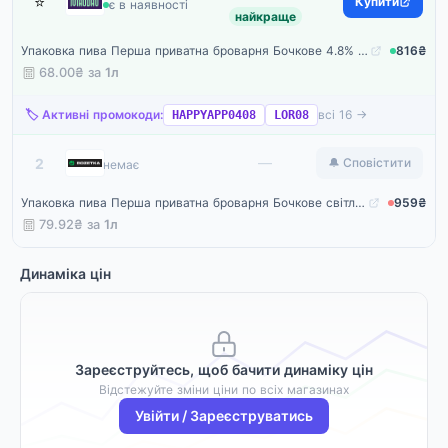
⭐
Maudau
Купити
є в наявності
найкраще
Упаковка пива Перша приватна броварня Бочкове 4.8% світле 12 л (0.5 л х 24 шт.) з/б
816₴
68.00₴ за
1л
🏷️ Активні промокоди:
всі 16 →
HAPPYAPP0408
LOR08
Rozetka
—
2
🔔 Сповістити
немає
Упаковка пива Перша приватна броварня Бочкове світле фільтроване 4.8% 0.5 л x 24 шт. (4820046962249)
959₴
79.92₴ за
1л
Динаміка цін
Зареєструйтесь, щоб бачити динаміку цін
Відстежуйте зміни ціни по всіх магазинах
Увійти / Зареєструватись