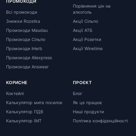
ПРОМОКОДИ
Порівняння цін на
Всі промокоди
алкоголь
Знижки Rozetka
Акції Сільпо
Промокоди Maudau
Акції АТБ
Промокоди Сільпо
Акції Розетки
Промокоди iHerb
Акції Winetime
Промокоди Aliexpress
Промокоди Answear
КОРИСНЕ
ПРОЄКТ
Коктейлі
Блог
Калькулятор мита посилок
Як це працює
Калькулятор ПДВ
Наші продукти
Калькулятор ІМТ
Політика конфіденційності