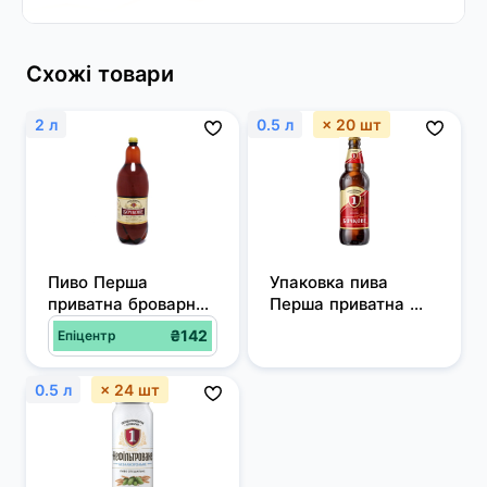
Схожі товари
2 л
0.5 л
× 20 шт
Пиво Перша 
Упаковка пива 
приватна броварня 
Перша приватна 
Бочкове світле, 
броварня Бочкове 
₴142
Епіцентр
4,8%, 2 л
світле фільтроване 
4.8% 0.5 л x 20 шт.
0.5 л
× 24 шт