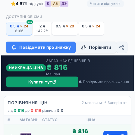
4.67
9 відгуків
Д
АБ
ДЭ
Читати відгуки
ДОСТУПНІ ОБ'ЄМИ
топ
0.5 л
× 24
2 л
0.5 л
× 20
0.5 л
× 24
816₴
142.2₴
Повідомити про знижку
Порівняти
ЗАРАЗ НАЙДЕШЕВШЕ В
₴ 816
НАЙКРАЩА ЦІНА
Maudau
Купити тут
🔔 Повідомити про зниження
ПОРІВНЯННЯ ЦІН
2 магазини
·
📍 Запоріжжя
від
₴ 816
·
до
₴ 816
·
різниця
₴ 0
#
МАГАЗИН
СТАТУС
ЦІНА
₴ 816