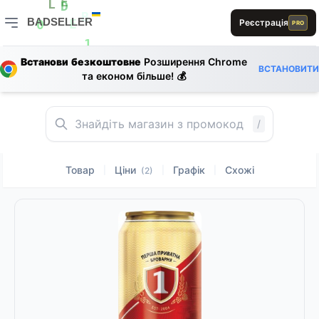
S
S
L
E
L
D
BADSELLER
Реєстрація
E
PRO
1
B
E
0
BADSELLER — порівняння цін і знижки
S
1
1
Встанови безкоштовне
Розширення Chrome
E
ВСТАНОВИТИ
L
0
та економ більше! 💰
B
S
R
A
L
1
E
L
S
S
S
/
Товар
Ціни
Графік
Схожі
|
|
|
(2)