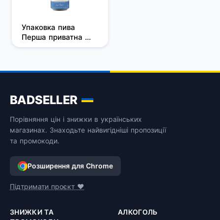
Упаковка пива 
Перша приватна 
броварня Бочкове 
світле 
нефільтроване 
безалкогольне 0.5 л 
x 24 шт.
BADSELLER
Порівняння цін і знижки в українських
магазинах. Знаходьте найвигідніші пропозиції
та промокоди.
Розширення для Chrome
Підтримати проєкт ❤️
ЗНИЖКИ ТА
АЛКОГОЛЬ