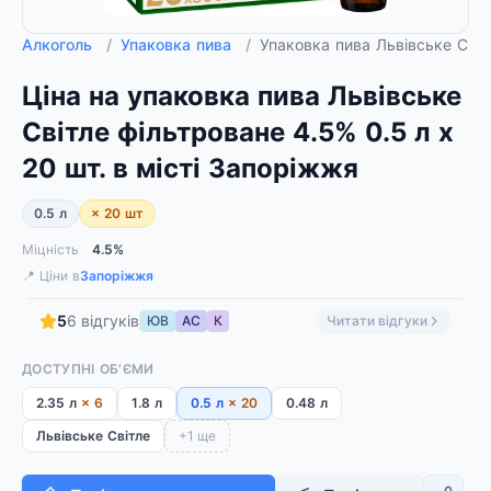
Алкоголь
/
Упаковка пива
/
Упаковка пива Львівське Світ
Ціна на упаковка пива Львівське
Світле фільтроване 4.5% 0.5 л х
20 шт. в місті Запоріжжя
0.5 л
× 20 шт
Міцність
4.5%
📍 Ціни в
Запоріжжя
5
6 відгуків
ЮВ
АС
К
Читати відгуки
ДОСТУПНІ ОБ'ЄМИ
2.35 л
× 6
1.8 л
0.5 л
× 20
0.48 л
Львівське Світле
+1 ще