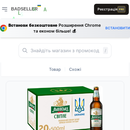
1
BADSELLER
Реєстрація
B
PRO
E
A
R
A
L
E
R
BADSELLER — порівняння цін і знижки
S
E
B
A
Встанови безкоштовне
Розширення Chrome
B
ВСТАНОВИТИ
1
та економ більше! 💰
E
R
E
0
1
S
/
Товар
Схожі
|