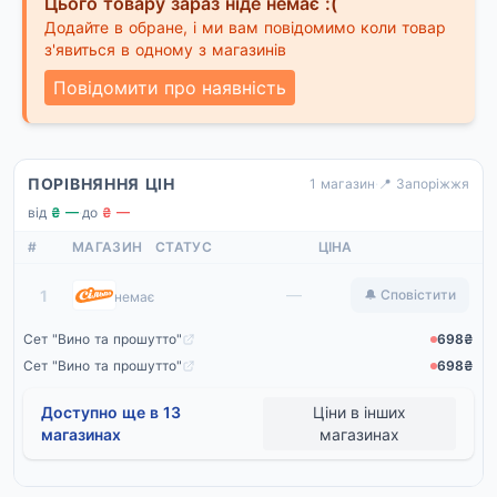
Цього товару зараз ніде немає :(
Додайте в обране, і ми вам повідомимо коли товар
з'явиться в одному з магазинів
Повідомити про наявність
ПОРІВНЯННЯ ЦІН
1 магазин
·
📍 Запоріжжя
від
₴ —
·
до
₴ —
#
МАГАЗИН
СТАТУС
ЦІНА
Сільпо
—
1
🔔 Сповістити
немає
Сет "Вино та прошутто"
698₴
Сет "Вино та прошутто"
698₴
Доступно ще в 13
Ціни в інших
магазинах
магазинах