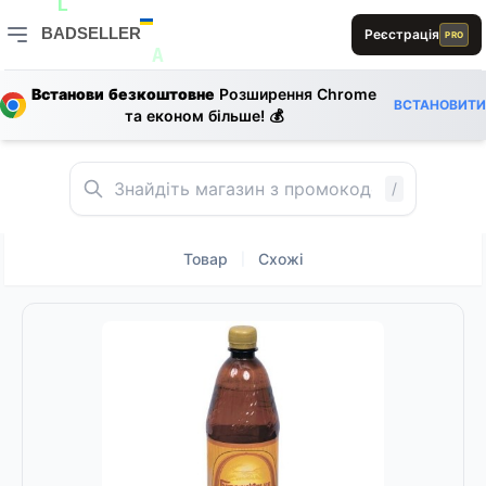
D
L
A
E
BADSELLER
Реєстрація
PRO
S
BADSELLER — порівняння цін і знижки
A
R
E
L
A
Встанови безкоштовне
Розширення Chrome
B
B
ВСТАНОВИТИ
S
та економ більше! 💰
L
D
/
Товар
Схожі
|