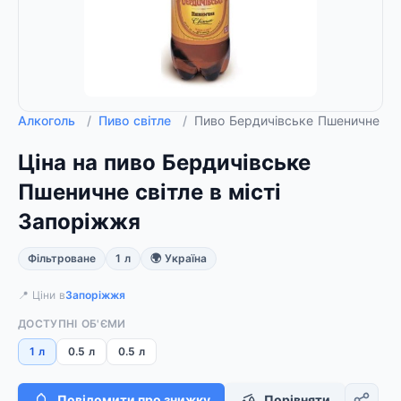
Алкоголь
/
Пиво світле
/
Пиво Бердичівське Пшеничне сві
Ціна на пиво Бердичівське
Пшеничне світле в місті
Запоріжжя
Фільтроване
1 л
🌍 Україна
📍 Ціни в
Запоріжжя
ДОСТУПНІ ОБ'ЄМИ
1 л
0.5 л
0.5 л
Повідомити про знижку
Порівняти