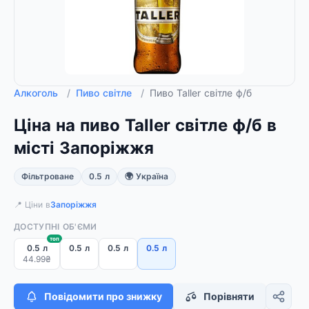
Алкоголь
/
Пиво світле
/
Пиво Taller світле ф/б
Ціна на пиво Taller світле ф/б в
місті Запоріжжя
Фільтроване
0.5 л
🌍 Україна
📍 Ціни в
Запоріжжя
ДОСТУПНІ ОБ'ЄМИ
топ
0.5 л
0.5 л
0.5 л
0.5 л
44.99₴
Повідомити про знижку
Порівняти