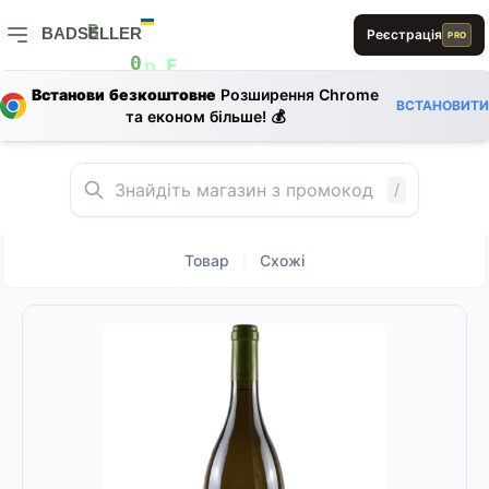
L
A
B
BADSELLER
Реєстрація
PRO
B
E
BADSELLER — порівняння цін і знижки
L
0
0
E
D
E
Встанови безкоштовне
Розширення Chrome
S
D
R
L
ВСТАНОВИТИ
та економ більше! 💰
/
Товар
Схожі
|