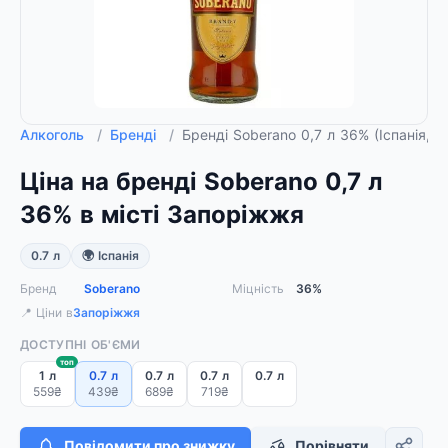
Алкоголь
/
Бренді
/
Бренді Soberano 0,7 л 36% (Іспанія, 
Ціна на бренді Soberano 0,7 л
36% в місті Запоріжжя
0.7 л
🌍 Іспанія
Бренд
Soberano
Міцність
36%
📍 Ціни в
Запоріжжя
ДОСТУПНІ ОБ'ЄМИ
топ
1 л
0.7 л
0.7 л
0.7 л
0.7 л
559₴
439₴
689₴
719₴
Повідомити про знижку
Порівняти