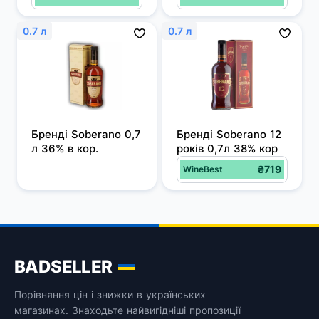
0.7 л
0.7 л
Бренді Soberano 0,7 
Бренді Soberano 12 
л 36% в кор.
років 0,7л 38% кор
₴719
WineBest
BADSELLER
Порівняння цін і знижки в українських
магазинах. Знаходьте найвигідніші пропозиції