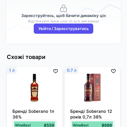
Зареєструйтесь, щоб бачити динаміку цін
Відстежуйте зміни ціни по всіх магазинах
Увійти / Зареєструватись
Схожі товари
1 л
0.7 л
Бренді Soberano 1л 
Бренді Soberano 12 
36%
років 0,7л 38%
₴559
₴689
WineBest
WineBest