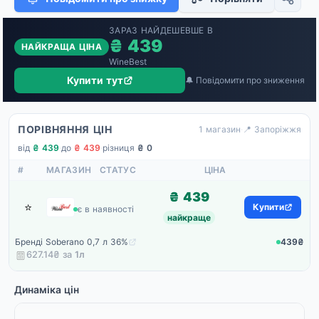
ЗАРАЗ НАЙДЕШЕВШЕ В
₴ 439
НАЙКРАЩА ЦІНА
WineBest
Купити тут
🔔 Повідомити про зниження
ПОРІВНЯННЯ ЦІН
1 магазин
·
📍 Запоріжжя
від
₴ 439
·
до
₴ 439
·
різниця
₴ 0
#
МАГАЗИН
СТАТУС
ЦІНА
₴ 439
⭐
WineBest
Купити
є в наявності
найкраще
Бренді Soberano 0,7 л 36%
439₴
627.14₴ за
1
л
Динаміка цін