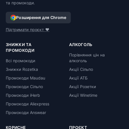
та промокоди.
Розширення для Chrome
Підтримати проєкт ❤️
ЗНИЖКИ ТА
АЛКОГОЛЬ
ПРОМОКОДИ
Порівняння цін на
Всі промокоди
алкоголь
Знижки Rozetka
Акції Сільпо
Промокоди Maudau
Акції АТБ
Промокоди Сільпо
Акції Розетки
Промокоди iHerb
Акції Winetime
Промокоди Aliexpress
Промокоди Answear
КОРИСНЕ
ПРОЄКТ