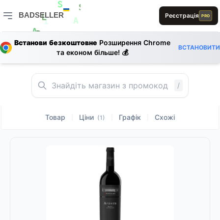
L
S
E
S
BADSELLER
Реєстрація
PRO
S
L
B
A
1
0
BADSELLER — порівняння цін і знижки
D
A
1
D
A
Встанови безкоштовне
Розширення Chrome
D
L
ВСТАНОВИТИ
E
та економ більше! 💰
S
/
Товар
Ціни
Графік
Схожі
|
|
|
(1)