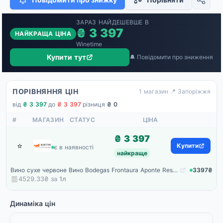
ЗАРАЗ НАЙДЕШЕВШЕ В
₴ 3 397
НАЙКРАЩА ЦІНА
Winetime
Купити тут
🔔 Повідомити про зниження
ПОРІВНЯННЯ ЦІН
1 магазин
·
📍 Запоріжжя
від
₴ 3 397
·
до
₴ 3 397
·
різниця
₴ 0
#
МАГАЗИН
СТАТУС
ЦІНА
₴ 3 397
⭐
Winetime
Купити
є в наявності
найкраще
Вино сухе червоне Вино Bodegas Frontaura Aponte Reserva черв.сухе 0,75 л
3397₴
4529.33₴ за
1
л
Динаміка цін