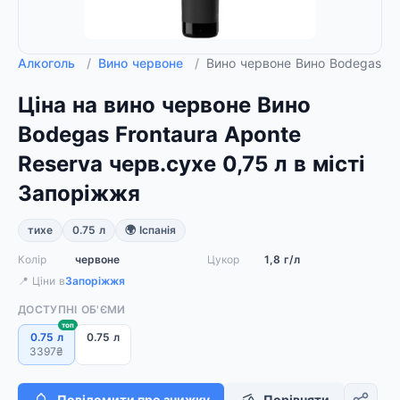
Алкоголь
/
Вино червоне
/
Вино червоне Вино Bodegas Fro
Ціна на вино червоне Вино
Bodegas Frontaura Aponte
Reserva черв.сухе 0,75 л в місті
Запоріжжя
тихе
0.75 л
🌍 Іспанія
Колір
червоне
Цукор
1,8 г/л
📍 Ціни в
Запоріжжя
ДОСТУПНІ ОБ'ЄМИ
топ
0.75 л
0.75 л
3397₴
Повідомити про знижку
Порівняти