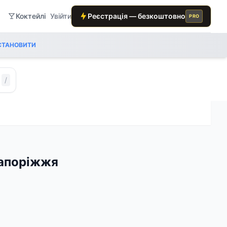
Коктейлі
Увійти
Реєстрація — безкоштовно
PRO
СТАНОВИТИ
/
Запоріжжя