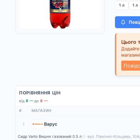
1 л
1 л
Пові
Цього т
Додайте 
магазині
Повід
ПОРІВНЯННЯ ЦІН
від
₴ —
·
до
₴ —
#
МАГАЗИН
Варус
1
Сидр Varto Вишня газований 0.5 л
· вул. Північно-Кільцева, 10