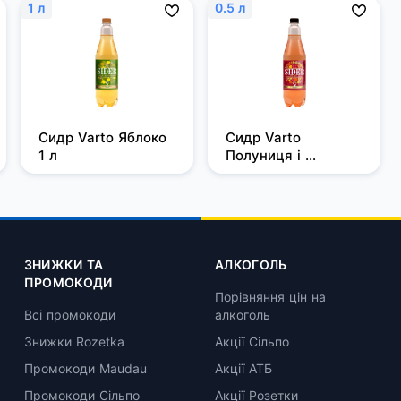
1 л
0.5 л
Сидр Varto Яблоко 
Сидр Varto 
1 л
Полуниця і 
виноград 0.5 л
ЗНИЖКИ ТА
АЛКОГОЛЬ
ПРОМОКОДИ
Порівняння цін на
Всі промокоди
алкоголь
Знижки Rozetka
Акції Сільпо
Промокоди Maudau
Акції АТБ
Промокоди Сільпо
Акції Розетки