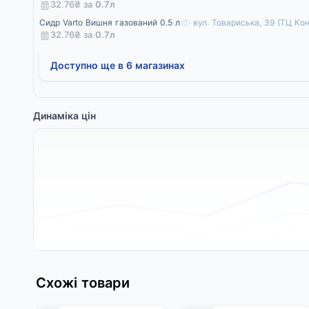
32.76₴ за
0.7
л
Сидр Varto Вишня газований 0.5 л
· вул. Товариська, 39 (ТЦ Ко
32.76₴ за
0.7
л
Доступно ще в 6 магазинах
Динаміка цін
Схожі товари