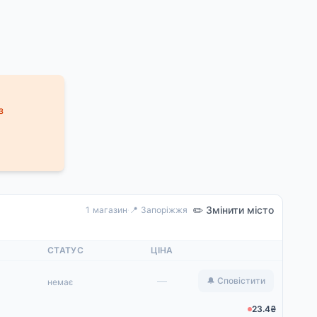
з
✏️ Змінити місто
1 магазин
·
📍 Запоріжжя
СТАТУС
ЦІНА
—
🔔 Сповістити
немає
23.4₴