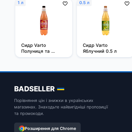
1 л
0.5 л
Сидр Varto 
Сидр Varto 
Полуниця та 
Яблучний 0.5 л
виноград 1 л
BADSELLER
Порівняння цін і знижки в українських
магазинах. Знаходьте найвигідніші пропозиції
та промокоди.
Розширення для Chrome