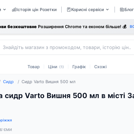
и
Історія цін Розетки
Корисні сервіси
Блог
ови безкоштовне
Розширення Chrome та економ більше! 💰
В
Товар
Ціни
Графік
Схожі
|
|
|
(1)
/
Сидр
/
Сидр Varto Вишня 500 мл
а сидр Varto Вишня 500 мл в місті 
оріжжя
ОБ'ЄМИ