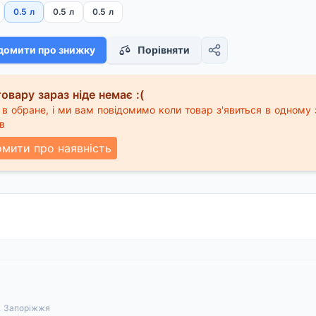
0.5 л
0.5 л
0.5 л
домити про знижку
Порівняти
овару зараз ніде немає :(
в обране, і ми вам повідомимо коли товар з'явиться в одному 
в
омити про наявність
А, Запоріжжя