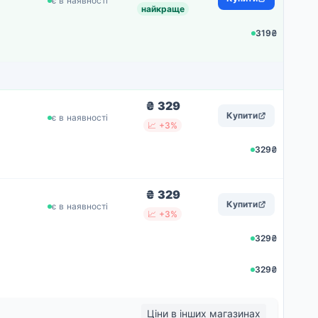
є в наявності
найкраще
319₴
₴ 329
Купити
є в наявності
📈 +3%
329₴
₴ 329
Купити
є в наявності
📈 +3%
329₴
329₴
Ціни в інших магазинах