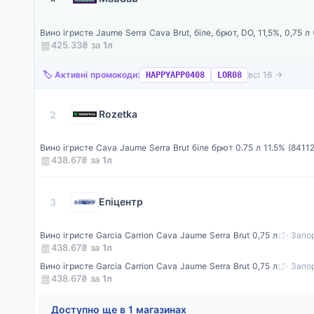
Вино ігристе Jaume Serra Cava Brut, біле, брют, DO, 11,5%, 0,75 л
425.33₴ за
1
л
🏷️ Активні промокоди:
всі 16 →
HAPPYAPP0408
LOR08
Rozetka
2
Вино ігристе Cava Jaume Serra Brut біле брют 0.75 л 11.5% (841
438.67₴ за
1
л
Епіцентр
3
Вино ігристе Garcia Carrion Cava Jaume Serra Brut 0,75 л
· Запо
438.67₴ за
1
л
Вино ігристе Garcia Carrion Cava Jaume Serra Brut 0,75 л
· Запо
438.67₴ за
1
л
Доступно ще в 1 магазинах