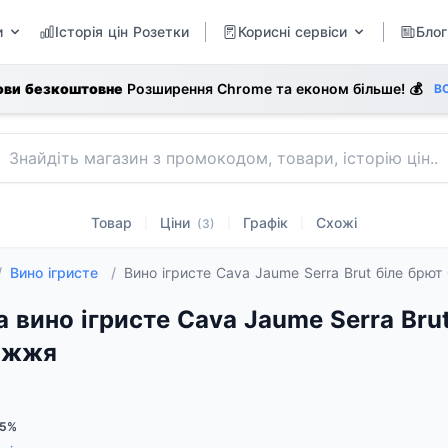
и
Історія цін Розетки
Корисні сервіси
Блог
ови безкоштовне
Розширення Chrome та економ більше! 💰
В
Товар
Ціни
Графік
Схожі
|
|
|
(3)
/
Вино ігристе
/
Вино ігристе Cava Jaume Serra Brut біле брют
а вино ігристе Cava Jaume Serra Brut
іжжя
.5%