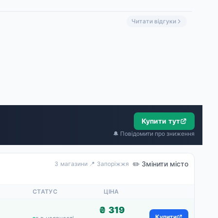
Читати відгуки
Купити тут
🔔 Повідомити про зниження
✏️ Змінити місто
3 магазини
·
📍 Запоріжжя
СТАТУС
ЦІНА
₴ 319
Купити