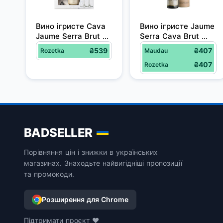
Вино ігристе Cava 
Вино ігристе Jaume 
Jaume Serra Brut 
Serra Cava Brut 
J.Garcia Carrion 
біле сухе 0.75 л 
₴539
₴407
Rozetka
Maudau
біле брют 0.75 л 
11.5% у тубусі
₴407
Rozetka
11% + 2 келихи
BADSELLER
Порівняння цін і знижки в українських
магазинах. Знаходьте найвигідніші пропозиції
та промокоди.
Розширення для Chrome
Підтримати проєкт ❤️