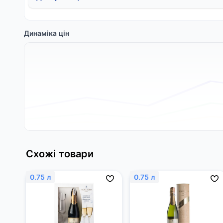
Динаміка цін
Схожі товари
0.75 л
0.75 л