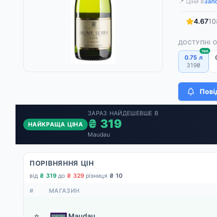
📍 Ціни в
Зап
4.67
10
ДОСТУПНІ 
топ
0.75 л
319₴
Пові
ЗАРАЗ НАЙДЕШЕВШЕ В
₴ 319
НАЙКРАЩА ЦІНА
Maudau
ПОРІВНЯННЯ ЦІН
від
₴ 319
·
до
₴ 329
·
різниця
₴ 10
#
МАГАЗИН
⭐
Maudau