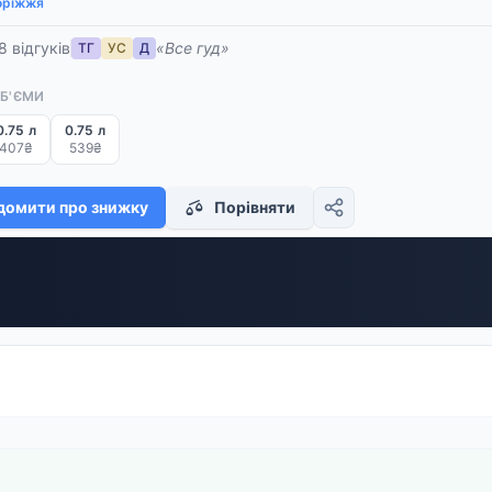
оріжжя
8 відгуків
«Все гуд»
ТГ
УС
Д
ОБ'ЄМИ
0.75 л
0.75 л
407₴
539₴
домити про знижку
Порівняти