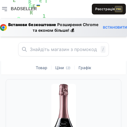
B
1
0
E
E
E
B
R
L
BADSELLER
Реєстрація
D
E
PRO
R
R
0
BADSELLER — порівняння цін і знижки
A
D
1
B
Встанови безкоштовне
Розширення Chrome
ВСТАНОВИТИ
та економ більше! 💰
E
0
/
Товар
Ціни
Графік
|
|
(2)