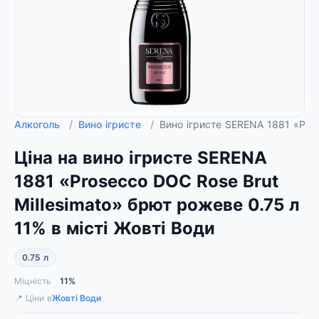
Алкоголь
/
Вино ігристе
/
Вино ігристе SERENA 1881 «Pros
Ціна на вино ігристе SERENA
1881 «Prosecco DOC Rose Brut
Millesimato» брют рожеве 0.75 л
11% в місті Жовті Води
0.75 л
Міцність
11%
📍 Ціни в
Жовті Води