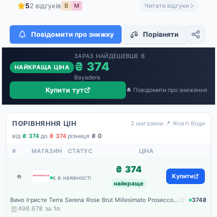
5
2 відгуків
В
М
Читати відгуки
Повідомити про знижку
Порівняти
ЗАРАЗ НАЙДЕШЕВШЕ В
₴ 374
НАЙКРАЩА ЦІНА
Bayadera
Купити тут
🔔 Повідомити про зниження
ПОРІВНЯННЯ ЦІН
2 магазини
·
📍 Жовті Води
від
₴ 374
·
до
₴ 374
·
різниця
₴ 0
#
МАГАЗИН
СТАТУС
ЦІНА
₴ 374
⭐
Bayadera
Купити
є в наявності
найкраще
Вино ігристе Terra Serena Rose Brut Millesimato Prosecco DOC 0.75л
374₴
498.67₴ за
1
л