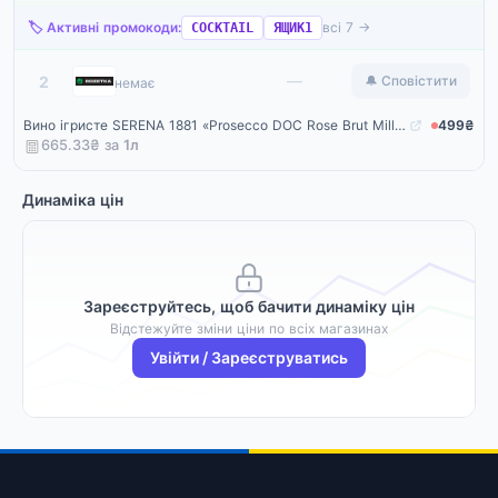
🏷️ Активні промокоди:
всі 7 →
COCKTAIL
ЯЩИК1
Rozetka
—
2
🔔 Сповістити
немає
Вино ігристе SERENA 1881 «Prosecco DOC Rose Brut Millesimato» брют рожеве 0.75 л 11% (8010719015136)
499₴
665.33₴ за
1
л
Динаміка цін
Зареєструйтесь, щоб бачити динаміку цін
Відстежуйте зміни ціни по всіх магазинах
Увійти / Зареєструватись