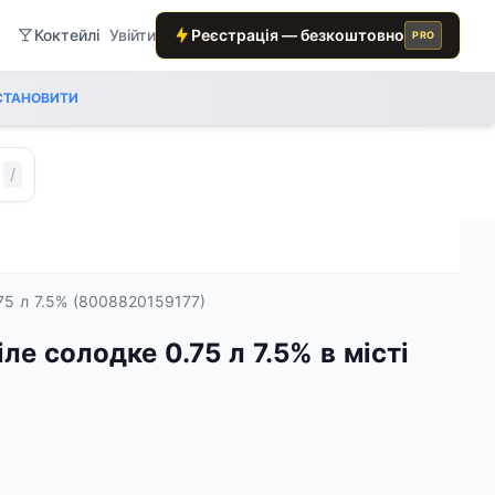
Коктейлі
Увійти
Реєстрація — безкоштовно
PRO
СТАНОВИТИ
/
.75 л 7.5% (8008820159177)
іле солодке 0.75 л 7.5% в місті