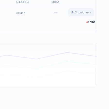
СТАТУС
ЦІНА
—
🔔 Сповістити
немає
173₴