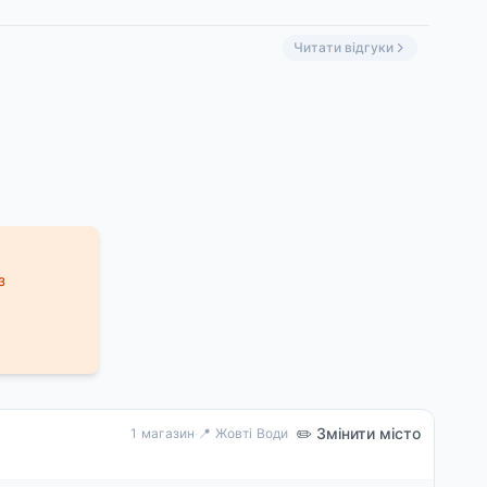
отик»
Читати відгуки
з
✏️ Змінити місто
1 магазин
·
📍 Жовті Води