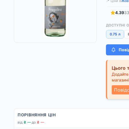
📍 Ціни в
Жов
4.39
33
ДОСТУПНІ 
0.75 л
Пові
Цього т
Додайте 
магазині
Повід
ПОРІВНЯННЯ ЦІН
від
₴ —
·
до
₴ —