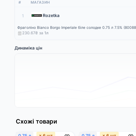
#
МАГАЗИН
Rozetka
1
Фраголіно Bianco Borgo Imperiale біле солодке 0.75 л 7.5% (8008
230.67₴ за
1
л
Динаміка цін
Схожі товари
0.75 л
× 6 шт
0.75 л
× 6 шт