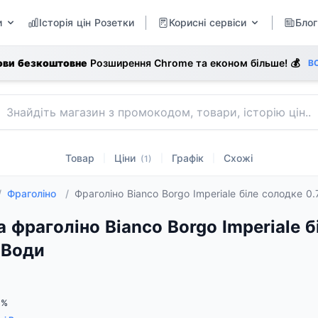
и
Історія цін Розетки
Корисні сервіси
Блог
ови безкоштовне
Розширення Chrome та економ більше! 💰
В
Товар
Ціни
Графік
Схожі
|
|
|
(1)
/
Фраголіно
/
Фраголіно Bianco Borgo Imperiale біле солодке 0
а фраголіно Bianco Borgo Imperiale б
 Води
5%