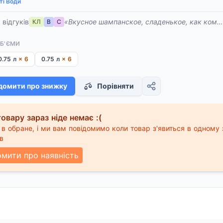
ті Води
 відгуків
«Вкусное шампанское, сладенькое, как комп
КЛ
В
С
ОБ'ЄМИ
0.75 л
× 6
0.75 л
× 6
домити про знижку
Порівняти
овару зараз ніде немає :(
в обране, і ми вам повідомимо коли товар з'явиться в одному 
в
омити про наявність