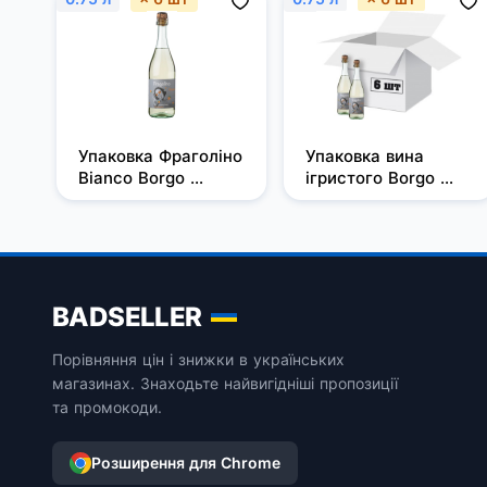
Упаковка Фраголіно 
Упаковка вина 
Bianco Borgo 
ігристого Borgo 
Imperiale біле 
Imperiale Fragolino 
солодке 0.75 л 7.5% 
Bianco біле 
6 шт.
солодке 0.75 л 7.5% 
х 6 шт.
BADSELLER
Порівняння цін і знижки в українських
магазинах. Знаходьте найвигідніші пропозиції
та промокоди.
Розширення для Chrome