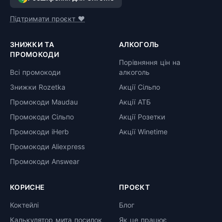
Підтримати проєкт ❤️
ЗНИЖКИ ТА
АЛКОГОЛЬ
ПРОМОКОДИ
Порівняння цін на
Всі промокоди
алкоголь
Знижки Rozetka
Акції Сільпо
Промокоди Maudau
Акції АТБ
Промокоди Сільпо
Акції Розетки
Промокоди iHerb
Акції Winetime
Промокоди Aliexpress
Промокоди Answear
КОРИСНЕ
ПРОЄКТ
Коктейлі
Блог
Калькулятор мита посилок
Як це працює