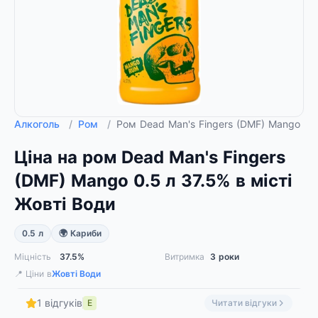
Алкоголь
/
Ром
/
Ром Dead Man's Fingers (DMF) Mango 0.
Ціна на ром Dead Man's Fingers
(DMF) Mango 0.5 л 37.5% в місті
Жовті Води
0.5 л
🌍 Кариби
Міцність
37.5%
Витримка
3 роки
📍 Ціни в
Жовті Води
1 відгуків
Е
Читати відгуки