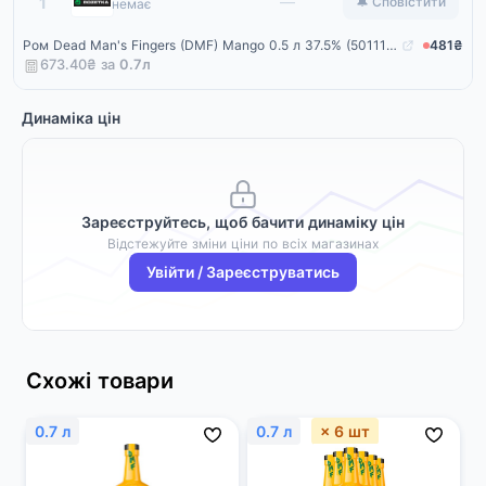
Rozetka
—
1
🔔 Сповістити
немає
Ром Dead Man's Fingers (DMF) Mango 0.5 л 37.5% (5011166065494)
481₴
673.40₴ за
0.7
л
Динаміка цін
Зареєструйтесь, щоб бачити динаміку цін
Відстежуйте зміни ціни по всіх магазинах
Увійти / Зареєструватись
Схожі товари
0.7 л
0.7 л
× 6 шт