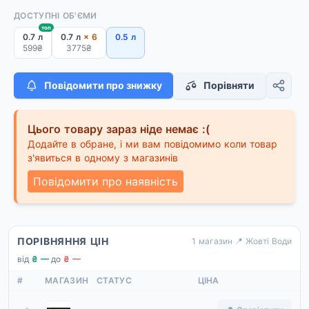
ДОСТУПНІ ОБ'ЄМИ
топ
0.7 л
0.7 л
× 6
0.5 л
599₴
3775₴
Повідомити про знижку
Порівняти
Цього товару зараз ніде немає :(
Додайте в обране, і ми вам повідомимо коли товар
з'явиться в одному з магазинів
Повідомити про наявність
ПОРІВНЯННЯ ЦІН
1 магазин
·
📍 Жовті Води
від
₴ —
·
до
₴ —
#
МАГАЗИН
СТАТУС
ЦІНА