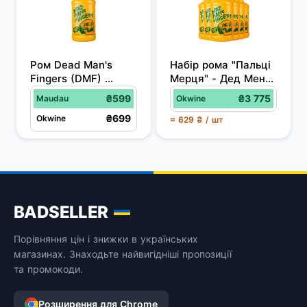
Ром Dead Man's 
Набір рома "Пальці 
Fingers (DMF) 
Мерця" - Дед Менс 
Mango 0.7 л 37.5%
Фінгерс, Манго / 
₴599
₴3 775
Maudau
Okwine
Dead Man's Fingers 
₴699
Okwine
(DMF), Mango, 
≈ 629 ₴ / шт
37.5%, 6*0.7л
BADSELLER
Порівняння цін і знижки в українських
магазинах. Знаходьте найвигідніші пропозиції
та промокоди.
Розширення для Chrome