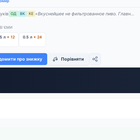
омир
гуків
«Вкуснейшее не фильтрованное пиво. Главное ох
ОД
ВК
КЕ
ОБ'ЄМИ
5 л
× 12
0.5 л
× 24
домити про знижку
Порівняти