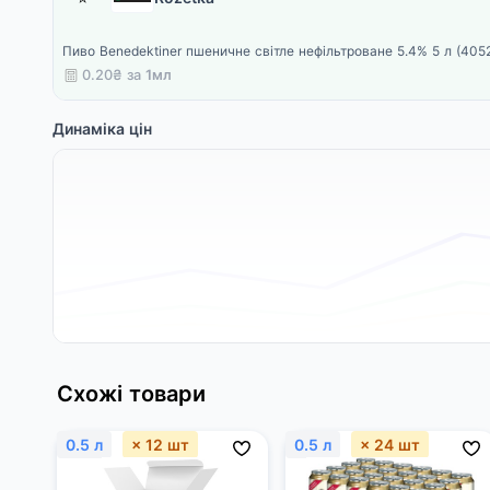
Пиво Benedektiner пшеничне світле нефільтроване 5.4% 5 л (4
0.20₴ за
1мл
Динаміка цін
Схожі товари
0.5 л
× 12 шт
0.5 л
× 24 шт