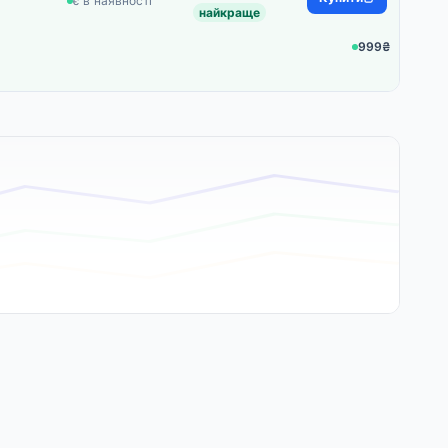
є в наявності
найкраще
999₴