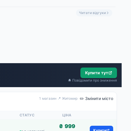
ладить и не трясти, часов 10, не ложить, не переворачивать. В
Читати відгуки
Купити тут
🔔 Повідомити про зниження
✏️ Змінити місто
1 магазин
·
📍 Житомир
СТАТУС
ЦІНА
₴ 999
Купити