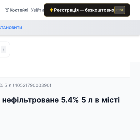
Коктейлі
Увійти
Реєстрація — безкоштовно
PRO
СТАНОВИТИ
/
4% 5 л (4052179000390)
 нефільтроване 5.4% 5 л в місті