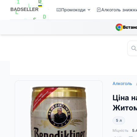
E
0
0
BADSELLER
Промокоди
Алкоголь знижк
D
1
L
L
BADSELLER — порівняння цін і знижки
A
L
Встан
D
D
S
S
B
B
E
A
Алкоголь
Ціна н
Жито
5 л
Міцність
5.