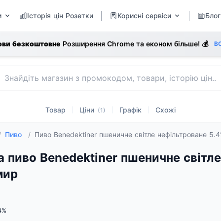
и
Історія цін Розетки
Корисні сервіси
Блог
ови безкоштовне
Розширення Chrome та економ більше! 💰
В
Товар
Ціни
Графік
Схожі
|
|
|
(1)
/
Пиво
/
Пиво Benedektiner пшеничне світле нефільтроване 5.
а пиво Benedektiner пшеничне світле
мир
4%