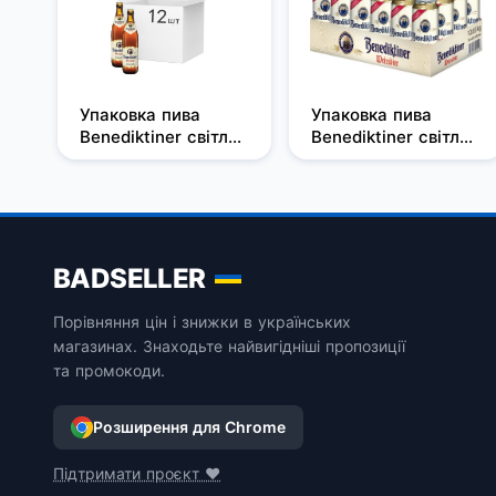
Упаковка пива 
Упаковка пива 
Benediktiner світле 
Benediktiner світле 
нефільтроване 5.4% 
нефільтроване 5.4% 
0.5 л х 12 шт.
0.5 л х 24 шт.
BADSELLER
Порівняння цін і знижки в українських
магазинах. Знаходьте найвигідніші пропозиції
та промокоди.
Розширення для Chrome
Підтримати проєкт ❤️