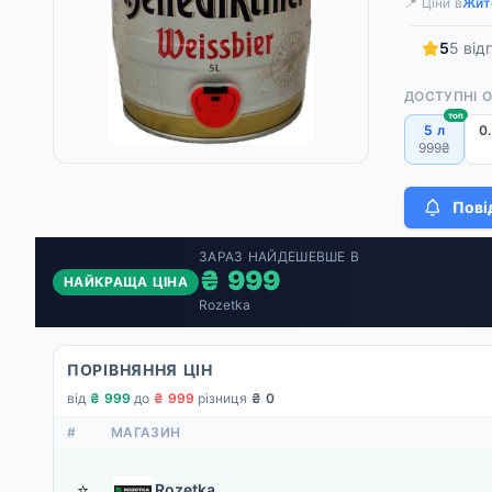
📍 Ціни в
Жит
5
5 від
ДОСТУПНІ 
топ
5 л
0.
999₴
Пові
ЗАРАЗ НАЙДЕШЕВШЕ В
₴ 999
НАЙКРАЩА ЦІНА
Rozetka
ПОРІВНЯННЯ ЦІН
від
₴ 999
·
до
₴ 999
·
різниця
₴ 0
#
МАГАЗИН
⭐
Rozetka