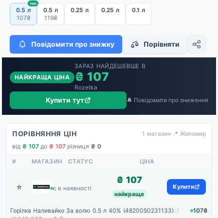
топ
0.5 л
0.5 л
0.25 л
0.25 л
0.1 л
107₴
119₴
Повідомити про знижку
Порівняти
ЗАРАЗ НАЙДЕШЕВШЕ В
₴ 107
НАЙКРАЩА ЦІНА
Rozetka
Купити тут
🔔 Повідомити про зниження
ПОРІВНЯННЯ ЦІН
1 магазин
·
📍 Житомир
від
₴ 107
·
до
₴ 107
·
різниця
₴ 0
#
МАГАЗИН
СТАТУС
ЦІНА
₴ 107
⭐
Rozetka
Купити
є в наявності
найкраще
Горілка Наливайко За волю 0.5 л 40% (4820050231133)
107₴