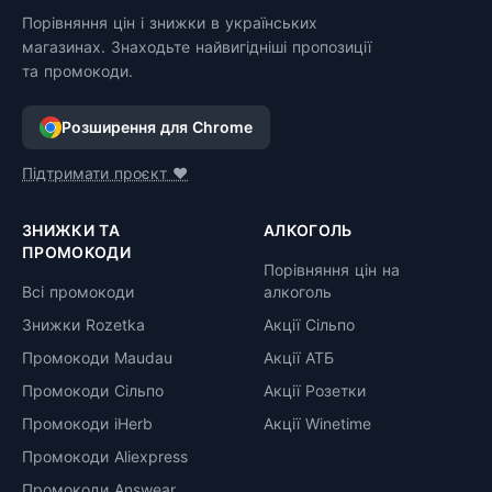
Порівняння цін і знижки в українських
магазинах. Знаходьте найвигідніші пропозиції
та промокоди.
Розширення для Chrome
Підтримати проєкт ❤️
ЗНИЖКИ ТА
АЛКОГОЛЬ
ПРОМОКОДИ
Порівняння цін на
Всі промокоди
алкоголь
Знижки Rozetka
Акції Сільпо
Промокоди Maudau
Акції АТБ
Промокоди Сільпо
Акції Розетки
Промокоди iHerb
Акції Winetime
Промокоди Aliexpress
Промокоди Answear