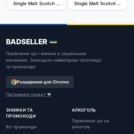
Single Malt Scotch 
Single Malt Scotch 
Whisky 10 yo, в 
Whisky 18 yo, у 
подарунковій 
подарунковій 
упаковці, 40%, 0,7 л
упаковці, 46%, 0,7 л
BADSELLER
Порівняння цін і знижки в українських
магазинах. Знаходьте найвигідніші пропозиції
та промокоди.
Розширення для Chrome
Підтримати проєкт ❤️
ЗНИЖКИ ТА
АЛКОГОЛЬ
ПРОМОКОДИ
Порівняння цін на
Всі промокоди
алкоголь