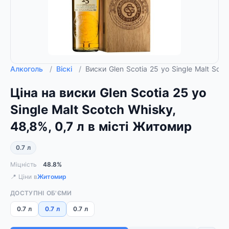
Алкоголь
/
Віскі
/
Виски Glen Scotia 25 yo Single Malt Scot
Ціна на виски Glen Scotia 25 yo
Single Malt Scotch Whisky,
48,8%, 0,7 л в місті Житомир
0.7 л
Міцність
48.8%
📍 Ціни в
Житомир
ДОСТУПНІ ОБ'ЄМИ
0.7 л
0.7 л
0.7 л