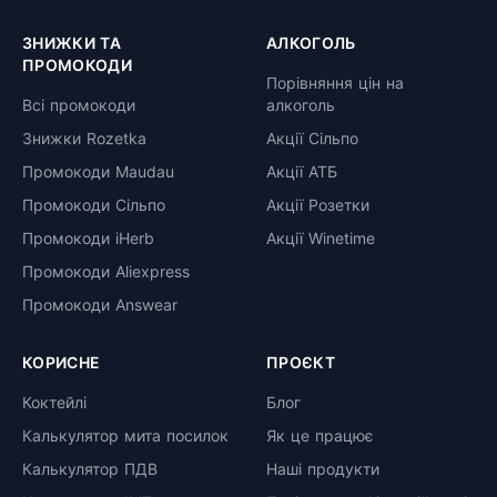
ЗНИЖКИ ТА
АЛКОГОЛЬ
ПРОМОКОДИ
Порівняння цін на
Всі промокоди
алкоголь
Знижки Rozetka
Акції Сільпо
Промокоди Maudau
Акції АТБ
Промокоди Сільпо
Акції Розетки
Промокоди iHerb
Акції Winetime
Промокоди Aliexpress
Промокоди Answear
КОРИСНЕ
ПРОЄКТ
Коктейлі
Блог
Калькулятор мита посилок
Як це працює
Калькулятор ПДВ
Наші продукти