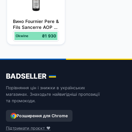
Вино Fournier Pere & 
Fils Sancerre AOP 
Les Belles Vignes Bl, 
₴1 930
Okwine
біле, сухе, 13%, 0,75 
л
BADSELLER
Порівняння цін і знижки в українських
магазинах. Знаходьте найвигідніші пропозиції
та промокоди.
Розширення для Chrome
Підтримати проєкт ❤️