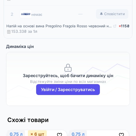
Епіцентр
—
2
🔔 Сповістити
немає
Напій на основі вина Pregolino Fragola Rosso червоний напівсолодкий 5-8.5% 0,75 л
115₴
153.33₴ за
1
л
Динаміка цін
Зареєструйтесь, щоб бачити динаміку цін
Відстежуйте зміни ціни по всіх магазинах
Увійти / Зареєструватись
Схожі товари
0.75 л
× 6 шт
0.75 л