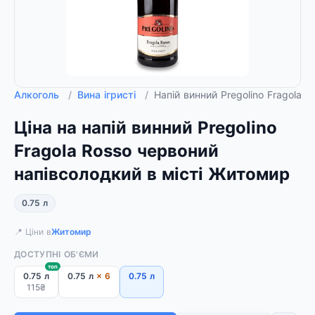
Алкоголь
/
Вина ігристі
/
Напій винний Pregolino Fragola 
Ціна на напій винний Pregolino
Fragola Rosso червоний
напівсолодкий в місті Житомир
0.75 л
📍 Ціни в
Житомир
ДОСТУПНІ ОБ'ЄМИ
топ
0.75 л
0.75 л
× 6
0.75 л
115₴