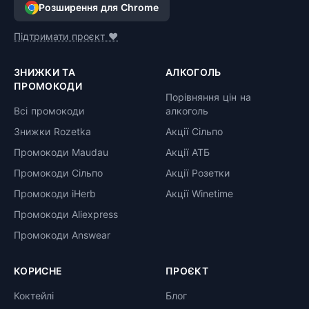
Розширення для Chrome
Підтримати проєкт ❤️
ЗНИЖКИ ТА
АЛКОГОЛЬ
ПРОМОКОДИ
Порівняння цін на
Всі промокоди
алкоголь
Знижки Rozetka
Акції Сільпо
Промокоди Maudau
Акції АТБ
Промокоди Сільпо
Акції Розетки
Промокоди iHerb
Акції Winetime
Промокоди Aliexpress
Промокоди Answear
КОРИСНЕ
ПРОЄКТ
Коктейлі
Блог