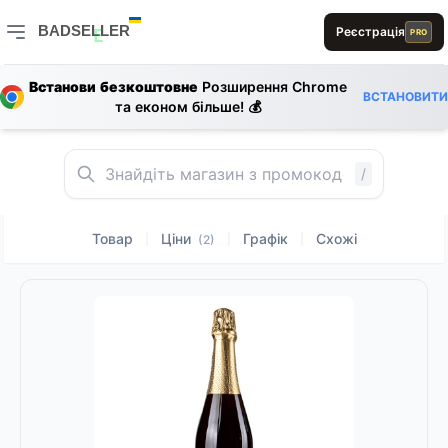
1
0
L
0
BADSELLER
Реєстрація
PRO
E
BADSELLER — порівняння цін і знижки
R
Встанови безкоштовне
Розширення Chrome
E
A
D
ВСТАНОВИТИ
та економ більше! 💰
B
D
S
B
1
D
E
0
A
L
E
E
L
R
1
/
Товар
Ціни
Графік
Схожі
|
|
|
(2)