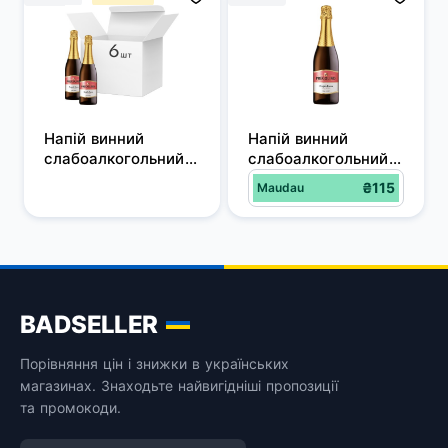
Напій винний 
Напій винний 
слабоалкогольний 
слабоалкогольний 
газований Pregolino 
газований Pregolino 
₴115
Maudau
Fragola Rosso 
Fragola Rosso 
напівсолодкий 
напівсолодкий 
червоний 0.75 л 
червоний 0.75 л 
5.0-8.5% х 6 шт.
5.0-8.5%
BADSELLER
Порівняння цін і знижки в українських
магазинах. Знаходьте найвигідніші пропозиції
та промокоди.