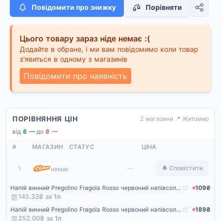
Повідомити про знижку
Порівняти
Цього товару зараз ніде немає :(
Додайте в обране, і ми вам повідомимо коли товар
з'явиться в одному з магазинів
Повідомити про наявність
ПОРІВНЯННЯ ЦІН
2 магазини
·
📍 Житомир
від
₴ —
·
до
₴ —
#
МАГАЗИН
СТАТУС
ЦІНА
Сільпо
—
1
🔔 Сповістити
немає
Напій винний Pregolino Fragola Rosso червоний напівсолодкий
109₴
145.33₴ за
1
л
Напій винний Pregolino Fragola Rosso червоний напівсолодкий
189₴
252.00₴ за
1
л