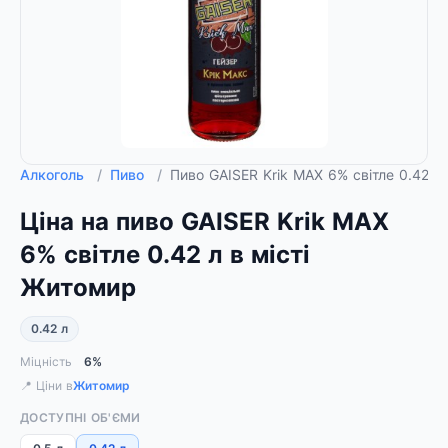
Алкоголь
/
Пиво
/
Пиво GAISER Krik MAX 6% світле 0.42 л
Ціна на пиво GAISER Krik MAX
6% світле 0.42 л в місті
Житомир
0.42 л
Міцність
6%
📍 Ціни в
Житомир
ДОСТУПНІ ОБ'ЄМИ