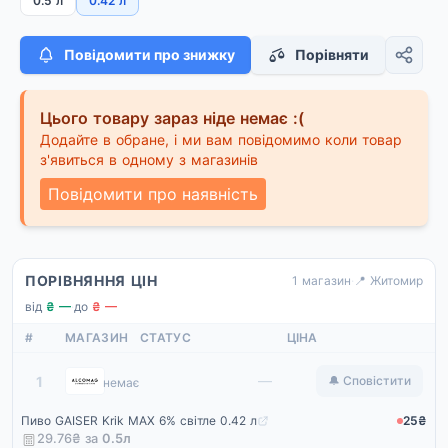
0.5 л
0.42 л
Повідомити про знижку
Порівняти
Цього товару зараз ніде немає :(
Додайте в обране, і ми вам повідомимо коли товар
з'явиться в одному з магазинів
Повідомити про наявність
ПОРІВНЯННЯ ЦІН
1 магазин
·
📍 Житомир
від
₴ —
·
до
₴ —
#
МАГАЗИН
СТАТУС
ЦІНА
Alcomag
—
1
🔔 Сповістити
немає
Пиво GAISER Krik MAX 6% світле 0.42 л
25₴
29.76₴ за
0.5
л