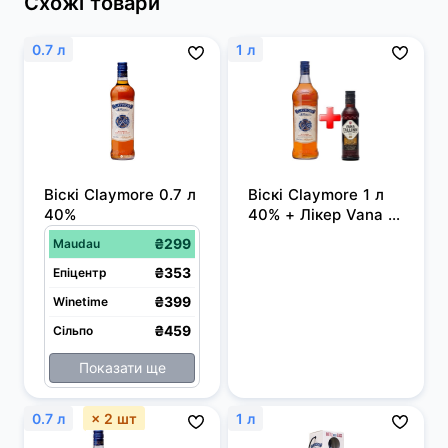
Схожі товари
0.7 л
1 л
Віскі Claymore 0.7 л 
Віскі Claymore 1 л 
40%
40% + Лікер Vana 
Tallinn Original 0.2 л 
₴299
Maudau
40%
₴353
Епіцентр
₴399
Winetime
₴459
Сільпо
Показати ще
0.7 л
× 2 шт
1 л