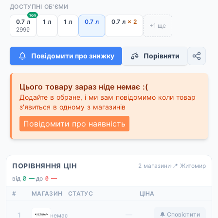
ДОСТУПНІ ОБ'ЄМИ
топ
0.7 л
1 л
1 л
0.7 л
0.7 л
× 2
+1 ще
299₴
Повідомити про знижку
Порівняти
Цього товару зараз ніде немає :(
Додайте в обране, і ми вам повідомимо коли товар
з'явиться в одному з магазинів
Повідомити про наявність
ПОРІВНЯННЯ ЦІН
2 магазини
·
📍 Житомир
від
₴ —
·
до
₴ —
#
МАГАЗИН
СТАТУС
ЦІНА
Alcomag
—
1
🔔 Сповістити
немає