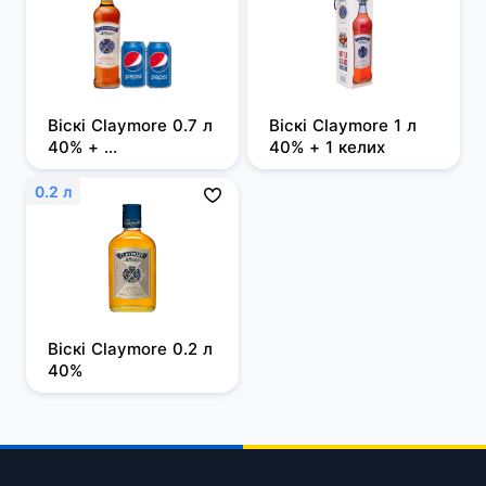
Віскі Claymore 0.7 л 
Віскі Claymore 1 л 
40% + 
40% + 1 келих
безалкогольний 
напій Pepsi 0.33 л х 
0.2 л
2 банки
Віскі Claymore 0.2 л 
40%