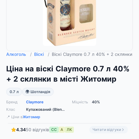
Алкоголь
/
Віскі
/
Віскі Claymore 0.7 л 40% + 2 склянки 
Ціна на віскі Claymore 0.7 л 40%
+ 2 склянки в місті Житомир
0.7 л
🌍 Шотландія
Бренд
Claymore
Міцність
40%
Клас
Купажований (Blended)
📍 Ціни в
Житомир
4.34
50 відгуків
СС
А
ЛК
Читати відгуки