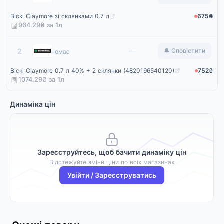
Віскі Claymore зі склянками 0.7 л
675₴
964.29₴ за
1
л
Rozetka
—
2
🔔 Сповістити
немає
Віскі Claymore 0.7 л 40% + 2 склянки (4820196540120)
752₴
1074.29₴ за
1
л
Динаміка цін
Зареєструйтесь, щоб бачити динаміку цін
Відстежуйте зміни ціни по всіх магазинах
Увійти / Зареєструватись