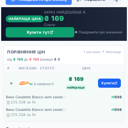
ЗАРАЗ НАЙДЕШЕВШЕ В
₴ 169
НАЙКРАЩА ЦІНА
Сільпо
Купити тут
🔔 Повідомити про зниження
ПОРІВНЯННЯ ЦІН
1 магазин
·
📍 Житомир
від
₴ 169
·
до
₴ 169
·
різниця
₴ 0
#
МАГАЗИН
СТАТУС
ЦІНА
₴ 169
⭐
Сільпо
Купити
є в наявності
найкраще
Вино Casaletto Bianco semi sweet
169₴
225.33₴ за
1
л
Вино Casaletto Bianco semi sweet
169₴
225.33₴ за
1
л