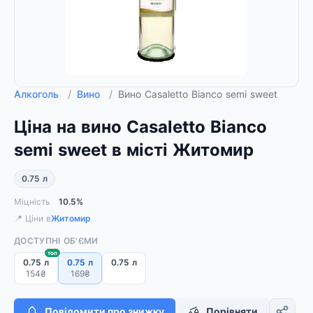
Алкоголь
/
Вино
/
Вино Casaletto Bianco semi sweet
Ціна на вино Casaletto Bianco
semi sweet в місті Житомир
0.75 л
Міцність
10.5%
📍 Ціни в
Житомир
ДОСТУПНІ ОБ'ЄМИ
топ
0.75 л
0.75 л
0.75 л
154₴
169₴
Повідомити про знижку
Порівняти